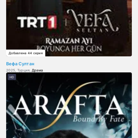
Добавлена 44 серия
Вефа Султан
2025, Турция,
Драма
HD