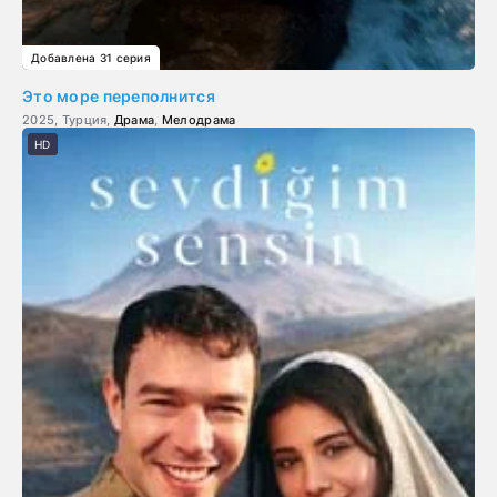
Добавлена 31 серия
Это море переполнится
2025, Турция,
Драма
,
Мелодрама
HD