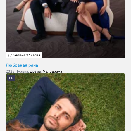
Добавлена 97 серия
Любовная рана
2025, Турция,
Драма
,
Мелодрама
HD