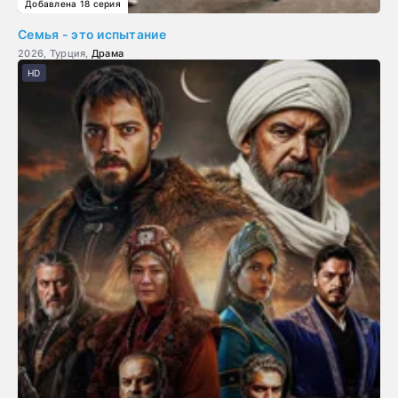
Добавлена 18 серия
Семья - это испытание
2026, Турция,
Драма
HD