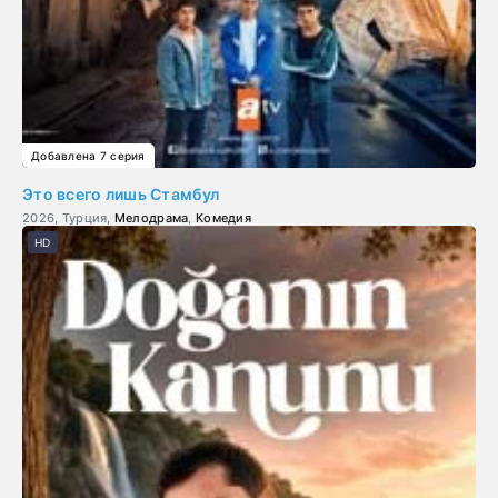
Добавлена 7 серия
Это всего лишь Стамбул
2026, Турция,
Мелодрама
,
Комедия
HD