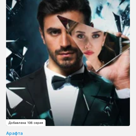
Добавлена 106 серия
Арафта