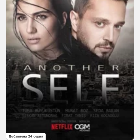
Добавлена 24 серия