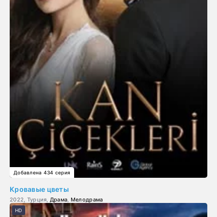
Добавлена 434 серия
Кровавые цветы
2022, Турция,
Драма
,
Мелодрама
HD