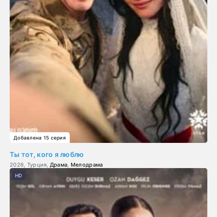
Добавлена 15 серия
Ты тот, кого я люблю
2026, Турция,
Драма
,
Мелодрама
HD