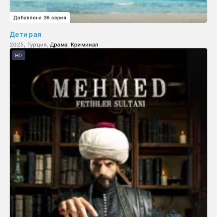
Добавлена 36 серия
Дети рая
2025, Турция,
Драма
,
Криминал
HD