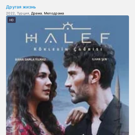
Другая жизнь
2022, Турция,
Драма
,
Мелодрама
HD