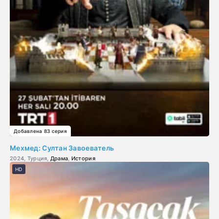
Добавлена 83 серия
Мехмед: Султан Завоеватель
2024, Турция,
Драма
,
История
HD