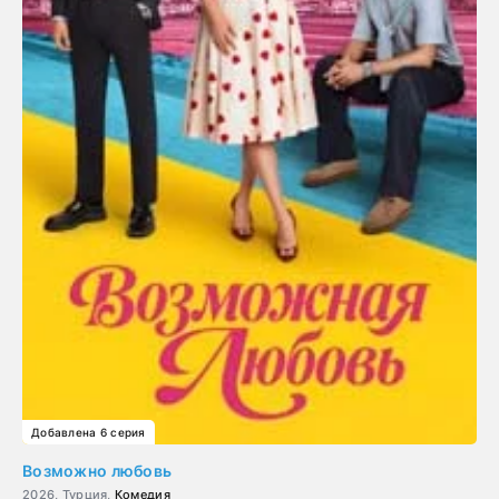
Добавлена 6 серия
Возможно любовь
2026, Турция,
Комедия