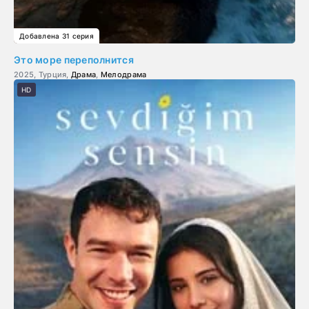
Добавлена 31 серия
Это море переполнится
2025, Турция,
Драма
,
Мелодрама
HD