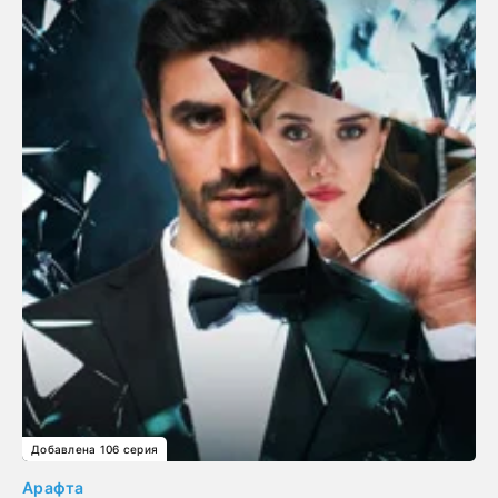
Добавлена 106 серия
Арафта