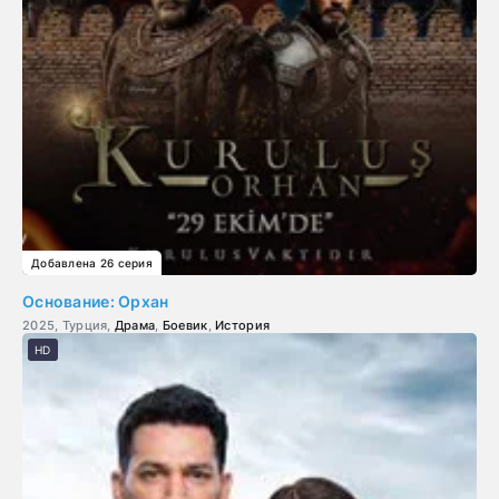
Добавлена 26 серия
Основание: Орхан
2025, Турция,
Драма
,
Боевик
,
История
HD