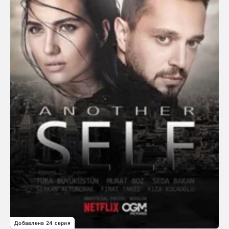
Добавлена 24 серия