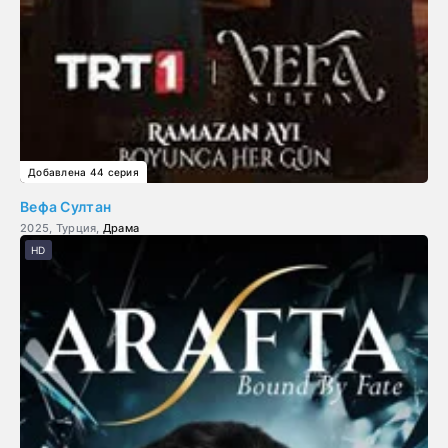
Добавлена 44 серия
Вефа Султан
2025, Турция,
Драма
HD