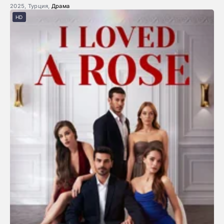
2025, Турция,
Драма
HD