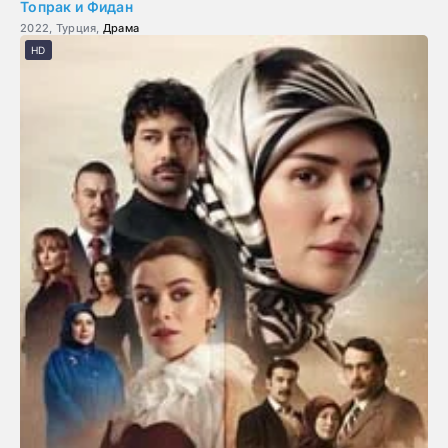
Топрак и Фидан
2022, Турция,
Драма
HD