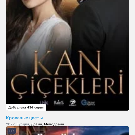
Добавлена 434 серия
Кровавые цветы
2022, Турция,
Драма
,
Мелодрама
HD