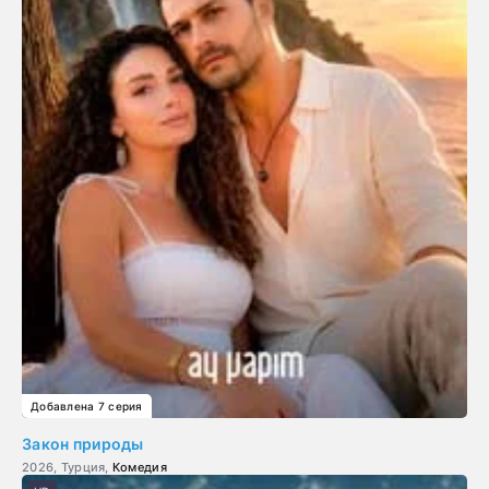
Добавлена 7 серия
Закон природы
2026, Турция,
Комедия