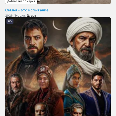
Добавлена 18 серия
Семья - это испытание
2026, Турция,
Драма
HD