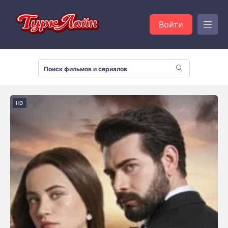
Войти
HD