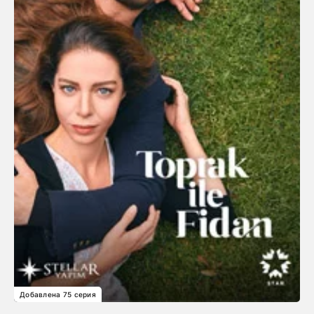
Добавлена 75 серия