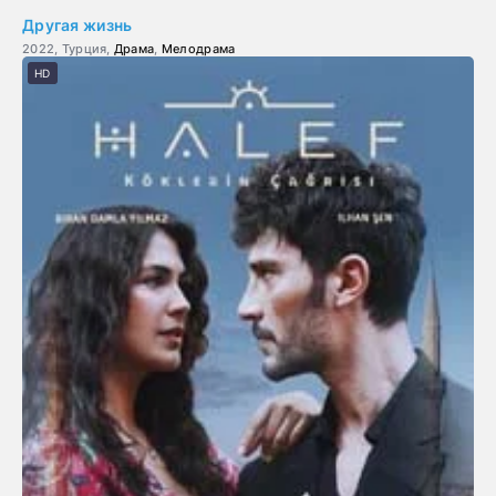
Другая жизнь
2022, Турция,
Драма
,
Мелодрама
HD