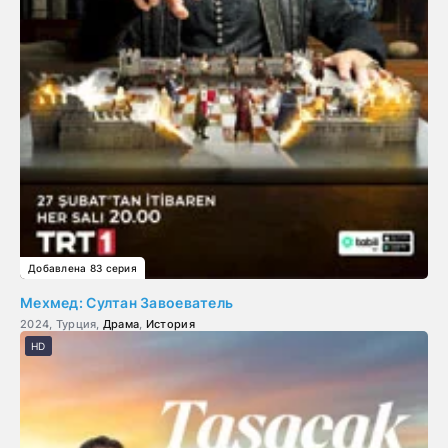
Добавлена 83 серия
Мехмед: Султан Завоеватель
2024, Турция,
Драма
,
История
HD