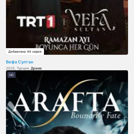
Добавлена 44 серия
Вефа Султан
2025, Турция,
Драма
HD