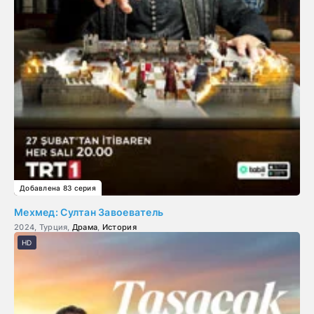
Добавлена 83 серия
Мехмед: Султан Завоеватель
2024, Турция,
Драма
,
История
HD