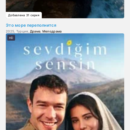
Добавлена 31 серия
Это море переполнится
2025, Турция,
Драма
,
Мелодрама
HD