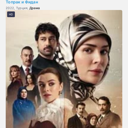
Топрак и Фидан
2022, Турция,
Драма
HD