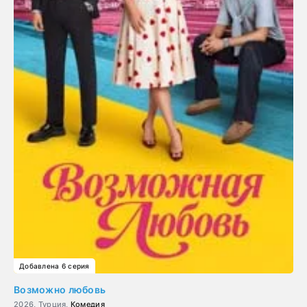
Добавлена 6 серия
Возможно любовь
2026, Турция,
Комедия