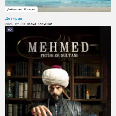
Добавлена 36 серия
Дети рая
2025, Турция,
Драма
,
Криминал
HD