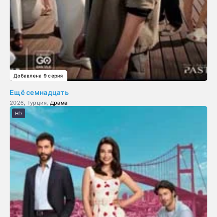
Добавлена 9 серия
Ещё семнадцать
2026, Турция,
Драма
HD