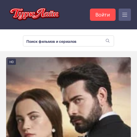
Войти
HD