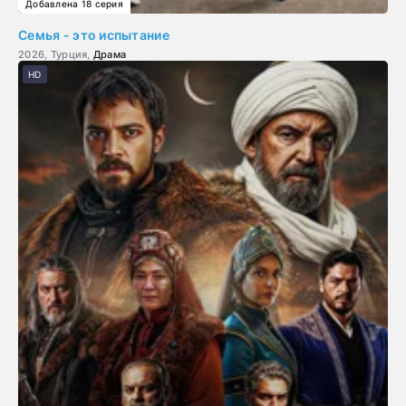
Добавлена 18 серия
Семья - это испытание
2026, Турция,
Драма
HD