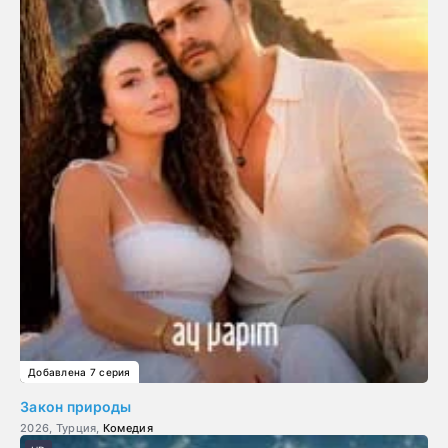
Добавлена 7 серия
Закон природы
2026, Турция,
Комедия