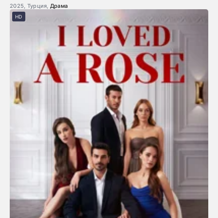
2025, Турция,
Драма
HD