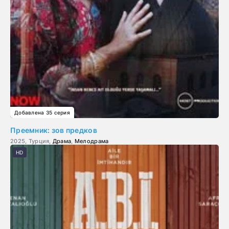
Добавлена 35 серия
Преемник: зов предков
2025, Турция,
Драма
,
Мелодрама
HD