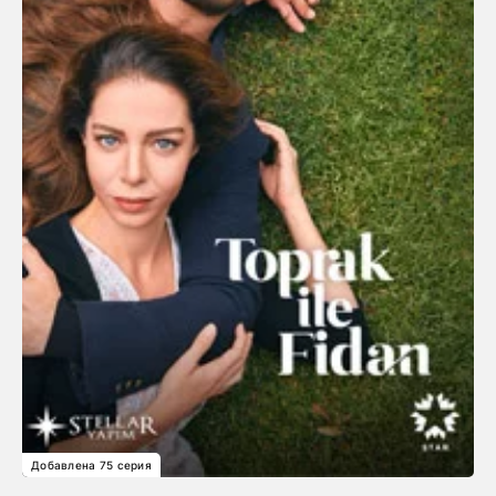
Добавлена 75 серия