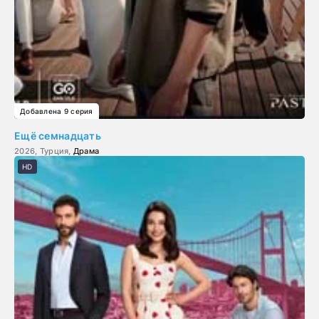
Добавлена 9 серия
Ещё семнадцать
2026, Турция,
Драма
HD