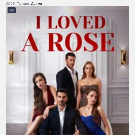
2025, Турция,
Драма
HD