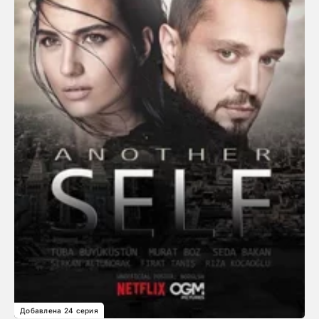
Добавлена 24 серия