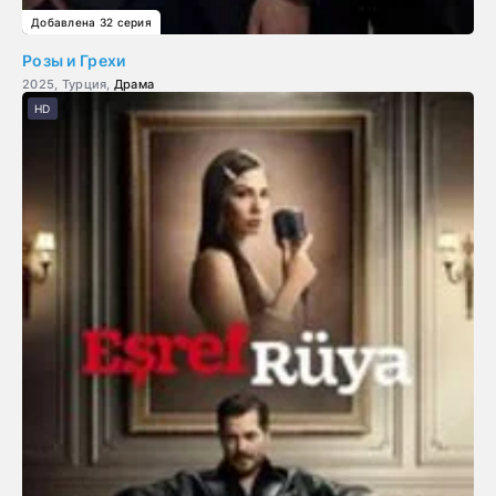
Добавлена 32 серия
Розы и Грехи
2025, Турция,
Драма
HD