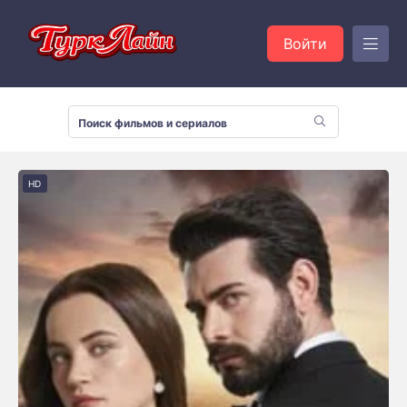
Войти
HD