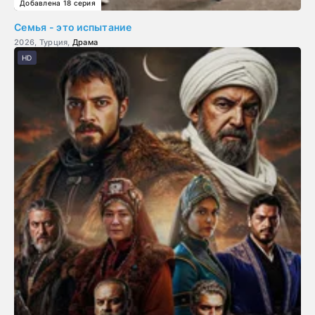
Добавлена 18 серия
Семья - это испытание
2026, Турция,
Драма
HD