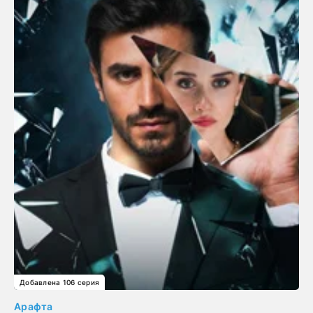
Добавлена 106 серия
Арафта