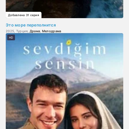
Добавлена 31 серия
Это море переполнится
2025, Турция,
Драма
,
Мелодрама
HD