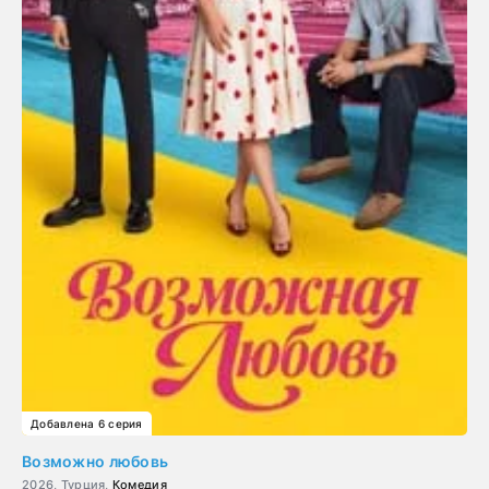
Добавлена 6 серия
Возможно любовь
2026, Турция,
Комедия