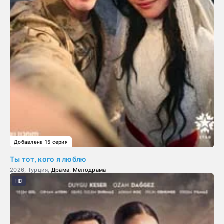
Добавлена 15 серия
Ты тот, кого я люблю
2026, Турция,
Драма
,
Мелодрама
HD