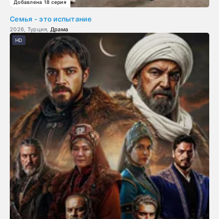
Добавлена 18 серия
Семья - это испытание
2026, Турция,
Драма
HD