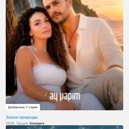
Добавлена 7 серия
Закон природы
2026, Турция,
Комедия