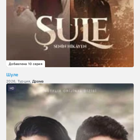
Добавлена 10 серия
Шуле
2026, Турция,
Драма
HD