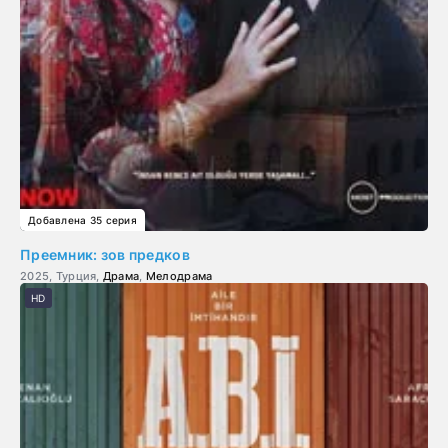
Добавлена 35 серия
Преемник: зов предков
2025, Турция,
Драма
,
Мелодрама
HD