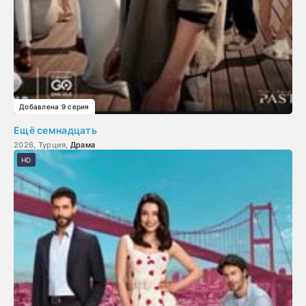
Добавлена 9 серия
Ещё семнадцать
2026, Турция,
Драма
HD