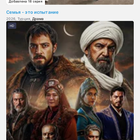
Добавлена 18 серия
Семья - это испытание
2026, Турция,
Драма
HD