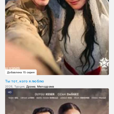
Добавлена 15 серия
Ты тот, кого я люблю
2026, Турция,
Драма
,
Мелодрама
HD