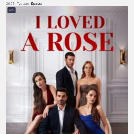
2025, Турция,
Драма
HD