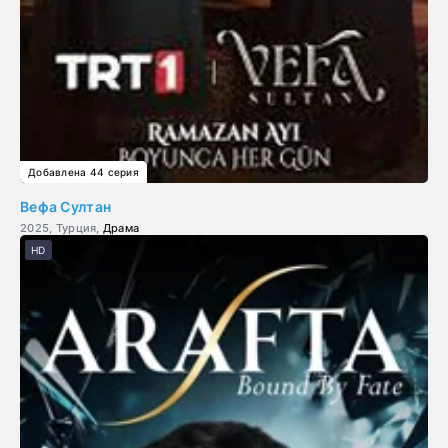
Добавлена 44 серия
Вефа Султан
2025, Турция,
Драма
HD