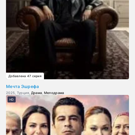
Добавлена 47 серия
Мечта Эшрефа
2025, Турция,
Драма
,
Мелодрама
HD