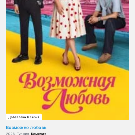
Добавлена 6 серия
Возможно любовь
2026, Турция,
Комедия