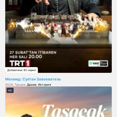
Добавлена 83 серия
Мехмед: Султан Завоеватель
2024, Турция,
Драма
,
История
HD