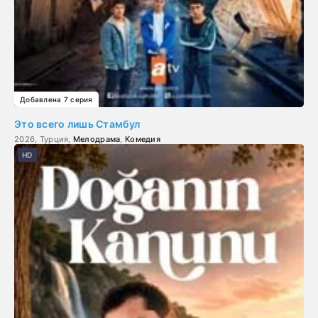
Добавлена 7 серия
Это всего лишь Стамбул
2026, Турция,
Мелодрама
,
Комедия
HD