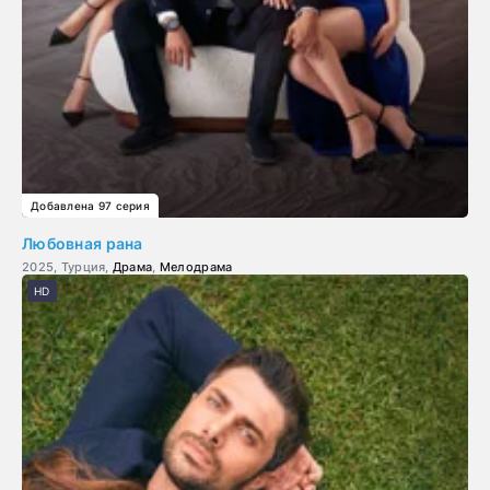
Добавлена 97 серия
Любовная рана
2025, Турция,
Драма
,
Мелодрама
HD