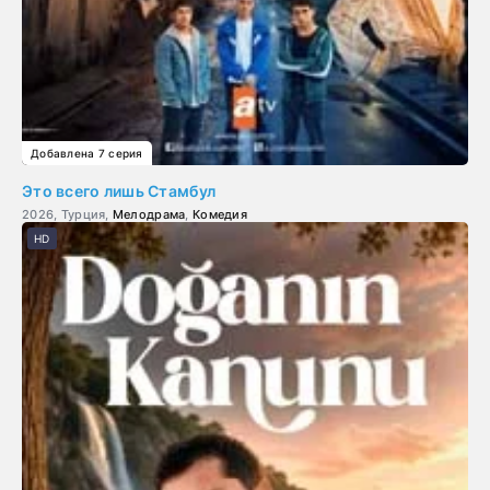
Добавлена 7 серия
Это всего лишь Стамбул
2026, Турция,
Мелодрама
,
Комедия
HD