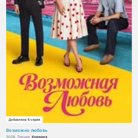
Добавлена 6 серия
Возможно любовь
2026, Турция,
Комедия