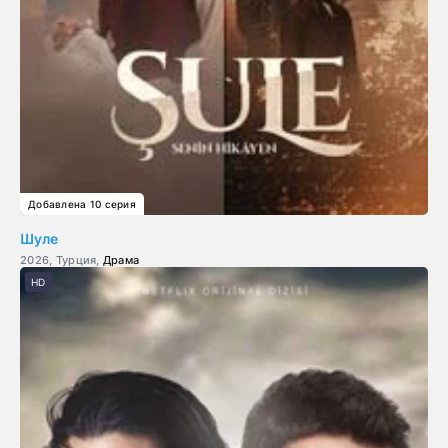
Добавлена 10 серия
Шуле
2026, Турция,
Драма
HD