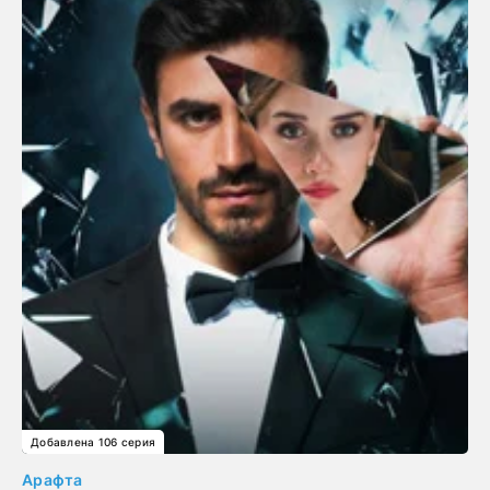
Добавлена 106 серия
Арафта