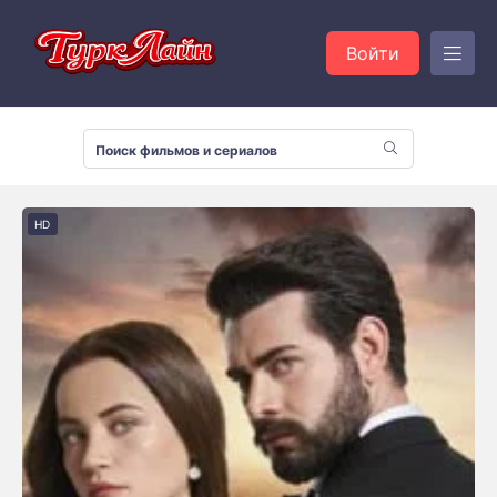
Войти
HD