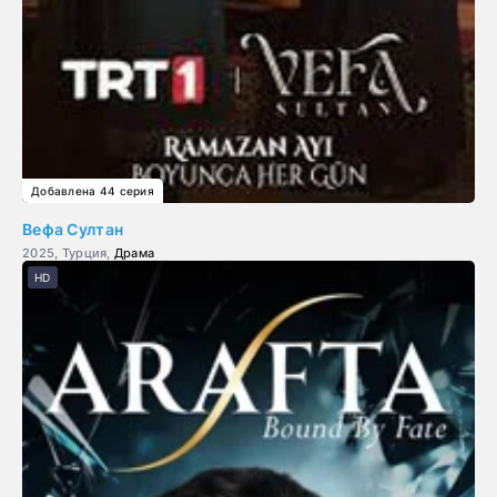
Добавлена 44 серия
Вефа Султан
2025, Турция,
Драма
HD