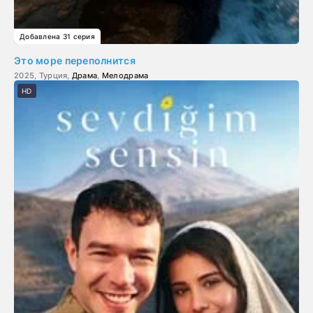
Добавлена 31 серия
Это море переполнится
2025, Турция,
Драма
,
Мелодрама
HD