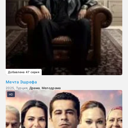
Добавлена 47 серия
Мечта Эшрефа
2025, Турция,
Драма
,
Мелодрама
HD