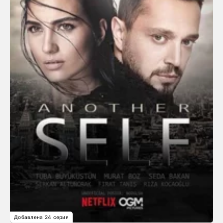
Добавлена 24 серия