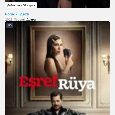
Добавлена 32 серия
Розы и Грехи
2025, Турция,
Драма
HD