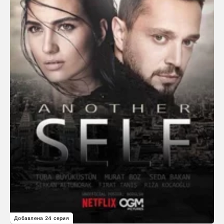
Добавлена 24 серия