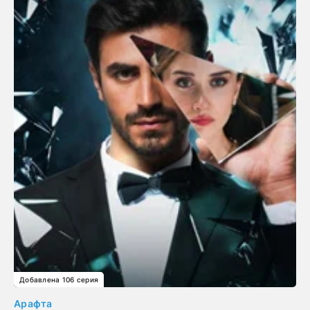
Добавлена 106 серия
Арафта