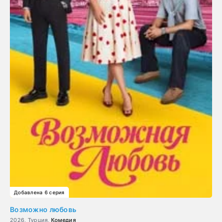
Добавлена 6 серия
Возможно любовь
2026, Турция,
Комедия