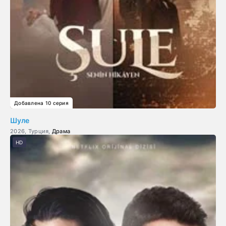
Добавлена 10 серия
Шуле
2026, Турция,
Драма
HD