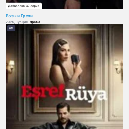
Добавлена 32 серия
Розы и Грехи
2025, Турция,
Драма
HD