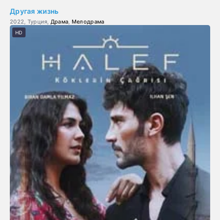
Другая жизнь
2022, Турция,
Драма
,
Мелодрама
HD