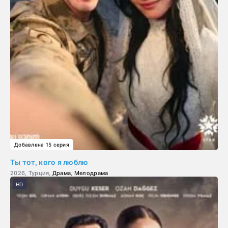
Добавлена 15 серия
Ты тот, кого я люблю
2026, Турция,
Драма
,
Мелодрама
HD