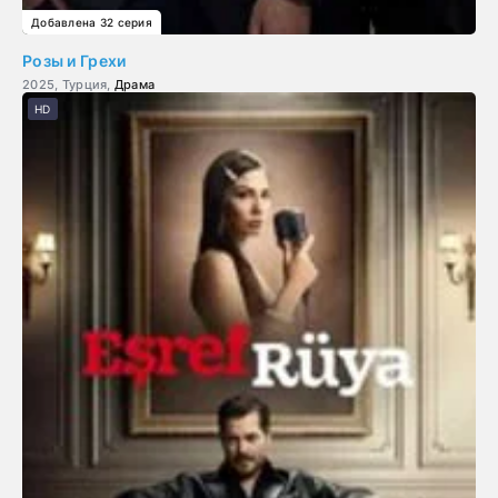
Добавлена 32 серия
Розы и Грехи
2025, Турция,
Драма
HD