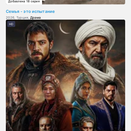
Добавлена 18 серия
Семья - это испытание
2026, Турция,
Драма
HD