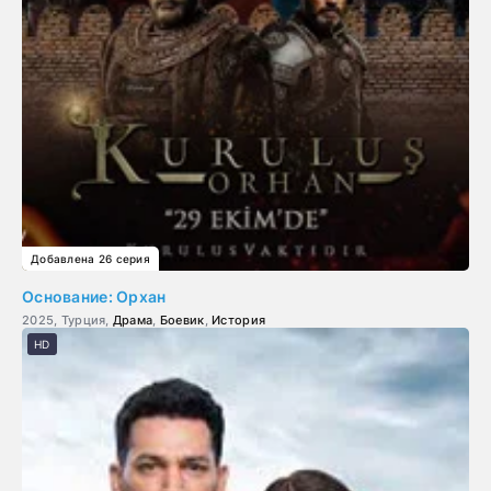
Добавлена 26 серия
Основание: Орхан
2025, Турция,
Драма
,
Боевик
,
История
HD