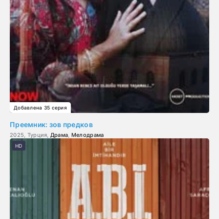
Добавлена 35 серия
Преемник: зов предков
2025, Турция,
Драма
,
Мелодрама
HD