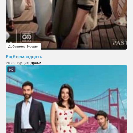
Добавлена 9 серия
Ещё семнадцать
2026, Турция,
Драма
HD