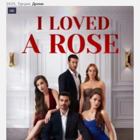
2025, Турция,
Драма
HD