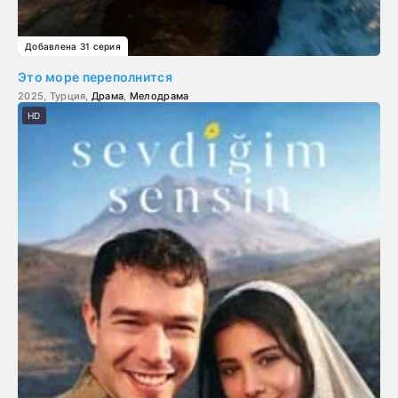
Добавлена 31 серия
Это море переполнится
2025, Турция,
Драма
,
Мелодрама
HD