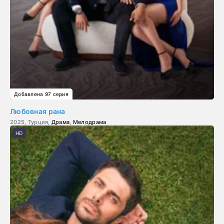
Добавлена 97 серия
Любовная рана
2025, Турция,
Драма
,
Мелодрама
HD