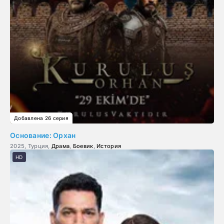
Добавлена 26 серия
Основание: Орхан
2025, Турция,
Драма
,
Боевик
,
История
HD