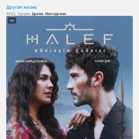
Другая жизнь
2022, Турция,
Драма
,
Мелодрама
HD