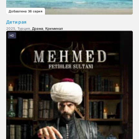
Добавлена 36 серия
Дети рая
2025, Турция,
Драма
,
Криминал
HD