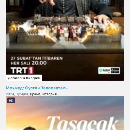
Добавлена 83 серия
Мехмед: Султан Завоеватель
2024, Турция,
Драма
,
История
HD