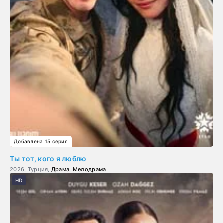
Добавлена 15 серия
Ты тот, кого я люблю
2026, Турция,
Драма
,
Мелодрама
HD