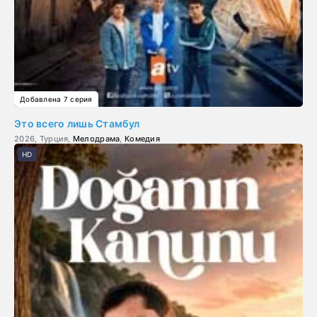
Добавлена 7 серия
Это всего лишь Стамбул
2026, Турция,
Мелодрама
,
Комедия
HD