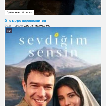
Добавлена 31 серия
Это море переполнится
2025, Турция,
Драма
,
Мелодрама
HD