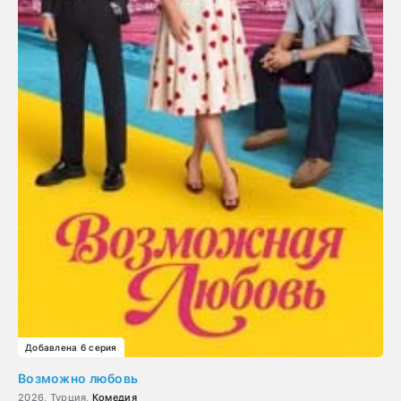
Добавлена 6 серия
Возможно любовь
2026, Турция,
Комедия