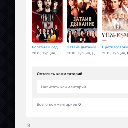
Богатые и бедные
Затаив дыхание
Противостоян
2019, Турция,
Мелодрама
2018, Турция,
,
Комедия
Драма
2019, Турция,
,
криминал
,
Б
Др
Оставить комментарий
Написать комментарий
Всего комментариев
0