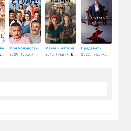
ие
Моя молодость
Мамы и матери
Предавать
оевик
ама
,
Приключения
,
Криминал
2020, Турция,
Комедия
2015, Турция,
Драма
2022, Турция,
Драма