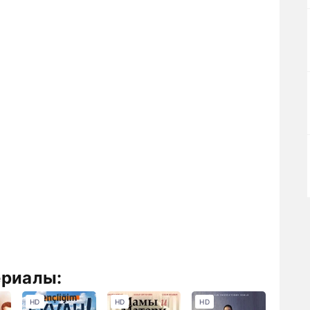
ериалы:
HD
HD
HD