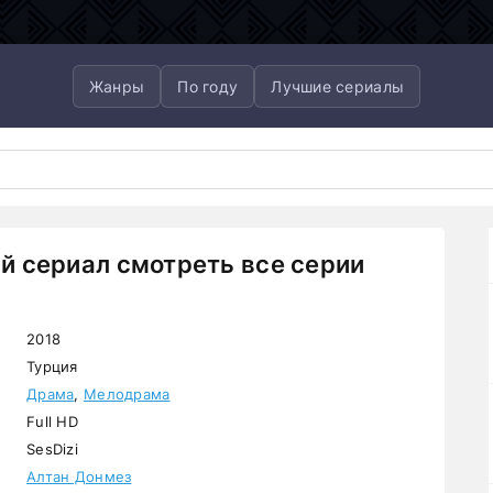
Жанры
По году
Лучшие сериалы
 сериал смотреть все серии
2018
Турция
Драма
,
Мелодрама
Full HD
SesDizi
Алтан Донмез