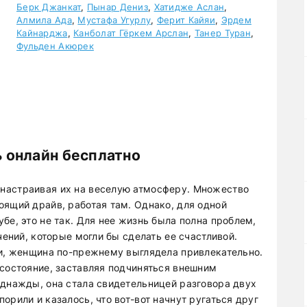
Берк Джанкат
,
Пынар Дениз
,
Хатидже Аслан
,
Алмила Ада
,
Мустафа Угурлу
,
Ферит Кайяи
,
Эрдем
Кайнарджа
,
Канболат Гёркем Арслан
,
Танер Туран
,
Фульден Акюрек
 онлайн бесплатно
настраивая их на веселую атмосферу. Множество
оящий драйв, работая там. Однако, для одной
бе, это не так. Для нее жизнь была полна проблем,
чений, которые могли бы сделать ее счастливой.
чи, женщина по-прежнему выглядела привлекательно.
 состояние, заставляя подчиняться внешним
Однажды, она стала свидетельницей разговора двух
орили и казалось, что вот-вот начнут ругаться друг