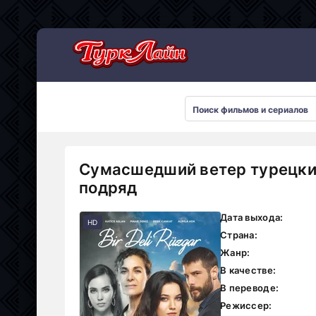
Сумасшедший ветер турецкий
подряд
Дата выхода:
HD
Страна:
Жанр:
В качестве:
В переводе:
Режиссер: