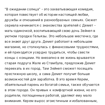
"В ожидании солнца" - это захватывающая комедия,
которая повествует об истории настоящей любви,
дружбы и отношений в разнообразных семьях. Сюжет
сериала начинается с знакомства зрителей с Демет -
мать-одиночкой, воспитывающей свою дочь Зейнеп в
уютном городке Гельязы. Это небольшое местечко, где
все знают друг друга. Демет работает в небольшом
магазине, но столкнулась с финансовыми трудностями,
и ей приходится усердно трудиться, чтобы свести
концы с концами. Но внезапно в ее жизнь врывается
старая подруга Жале из Стамбула, предложив Демет
переехать в их город. Там Зейнеп сможет посещать
престижную школу, а сама Демет получит больше
возможностей для заработка. В это время Керем,
обаятельный парень из богатой семьи, также обучается
в этом городе. Он привык к комфортной жизни, но его
родители, поглощенные работой, уделяют ему мало
внимания. Керем вырос эгоистичным и избалованным,