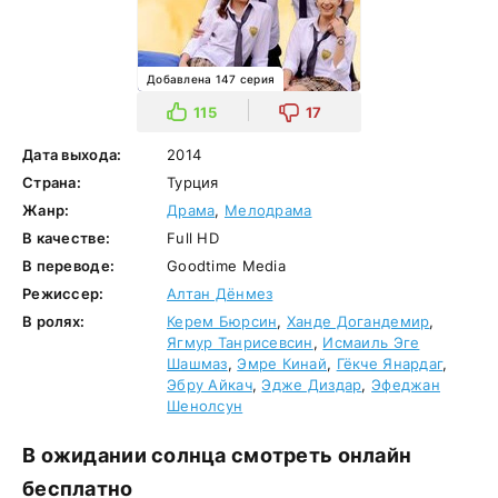
Добавлена 147 серия
115
17
Дата выхода:
2014
Страна:
Турция
Жанр:
Драма
,
Мелодрама
В качестве:
Full HD
В переводе:
Goodtime Media
Режиссер:
Алтан Дёнмез
В ролях:
Керем Бюрсин
,
Ханде Догандемир
,
Ягмур Танрисевсин
,
Исмаиль Эге
Шашмаз
,
Эмре Кинай
,
Гёкче Янардаг
,
Эбру Айкач
,
Эдже Диздар
,
Эфеджан
Шенолсун
В ожидании солнца смотреть онлайн
бесплатно