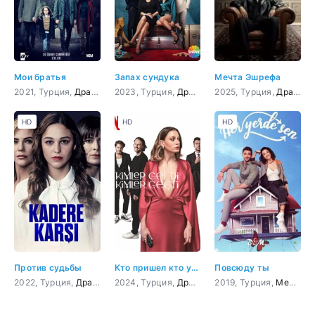
Мои братья
Запах сундука
Мечта Эшрефа
2021, Турция,
Драма
2023, Турция,
Драма
2025, Турция,
Драма
,
HD
HD
HD
Против судьбы
Кто пришел кто ушел
Повсюду ты
2022, Турция,
Драма
,
Мелодрама
2024, Турция,
Драма
,
Мелодрама
2019, Турция,
,
Приключен
Мелодрама