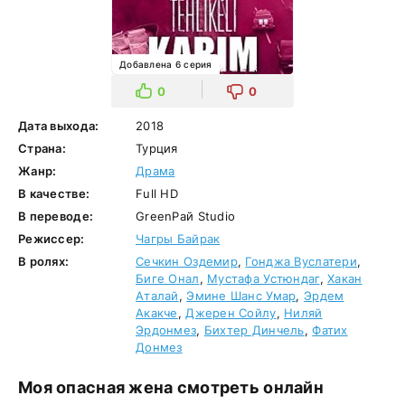
Добавлена 6 серия
0
0
Дата выхода:
2018
Страна:
Турция
Жанр:
Драма
В качестве:
Full HD
В переводе:
GreenРай Studio
Режиссер:
Чагры Байрак
В ролях:
Сечкин Оздемир
,
Гонджа Вуслатери
,
Биге Онал
,
Мустафа Устюндаг
,
Хакан
Аталай
,
Эмине Шанс Умар
,
Эрдем
Акакче
,
Джерен Сойлу
,
Ниляй
Эрдонмез
,
Бихтер Динчель
,
Фатих
Донмез
Моя опасная жена смотреть онлайн