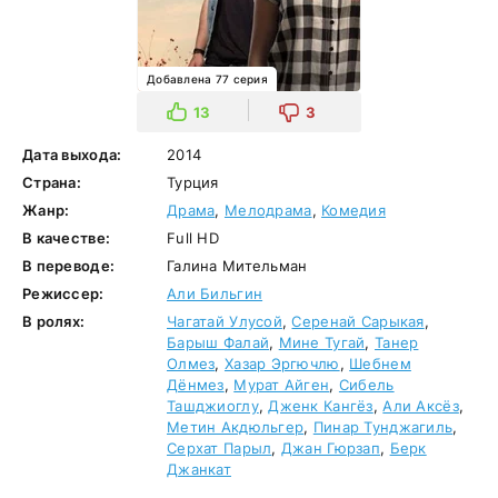
Добавлена 77 серия
13
3
Дата выхода:
2014
Страна:
Турция
Жанр:
Драма
,
Мелодрама
,
Комедия
В качестве:
Full HD
В переводе:
Галина Мительман
Режиссер:
Али Бильгин
В ролях:
Чагатай Улусой
,
Серенай Сарыкая
,
Барыш Фалай
,
Мине Тугай
,
Танер
Олмез
,
Хазар Эргючлю
,
Шебнем
Дёнмез
,
Мурат Айген
,
Сибель
Ташджиоглу
,
Дженк Кангёз
,
Али Аксёз
,
Метин Акдюльгер
,
Пинар Тунджагиль
,
Серхат Парыл
,
Джан Гюрзап
,
Берк
Джанкат