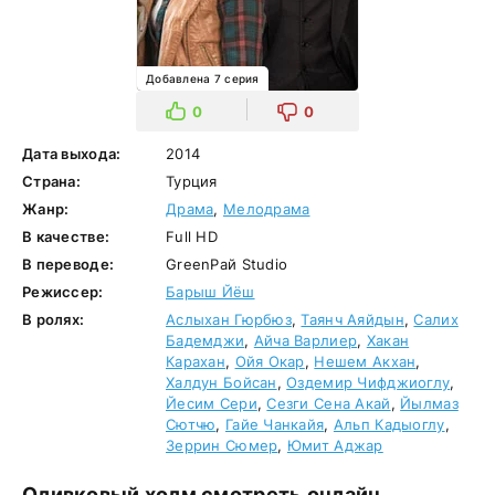
Добавлена 7 серия
0
0
Дата выхода:
2014
Страна:
Турция
Жанр:
Драма
,
Мелодрама
В качестве:
Full HD
В переводе:
GreenРай Studio
Режиссер:
Барыш Йёш
В ролях:
Аслыхан Гюрбюз
,
Таянч Аяйдын
,
Салих
Бадемджи
,
Айча Варлиер
,
Хакан
Карахан
,
Ойя Окар
,
Нешем Акхан
,
Халдун Бойсан
,
Оздемир Чифджиоглу
,
Йесим Сери
,
Сезги Сена Акай
,
Йылмаз
Сютчю
,
Гайе Чанкайя
,
Альп Кадыоглу
,
Зеррин Сюмер
,
Юмит Аджар
Оливковый холм смотреть онлайн