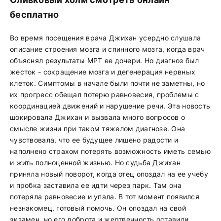
бесплатно
Во время посещения врача Джихан усердно слушала
описание строения мозга и спинного мозга, когда врач
объяснял результаты МРТ ее дочери. Но диагноз был
жесток - сокращение мозга и дегенерация нервных
клеток. Симптомы в начале были почти не заметны, но
их прогресс обещал потерю равновесия, проблемы с
координацией движений и нарушение речи. Эта новость
шокировала Джихан и вызвала много вопросов о
смысле жизни при таком тяжелом диагнозе. Она
чувствовала, что ее будущее лишено радости и
наполнено страхом потерять возможность иметь семью
и жить полноценной жизнью. Но судьба Джихан
приняла новый поворот, когда отец опоздал на ее учебу
и пробка заставила ее идти через парк. Там она
потеряла равновесие и упала. В тот момент появился
незнакомец, готовый помочь. Он опоздал на свой
экзамен, но его доброта и жертвенность оставили