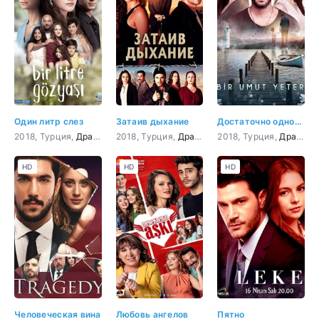
Один литр слез
Затаив дыхание
Достаточно одной надежды
2018, Турция,
Драма
2018, Турция,
Драма
,
криминал
2018, Турция,
,
Боевик
Драма
,
Прик
HD
HD
HD
Человеческая вина
Любовь ангелов
Пятно