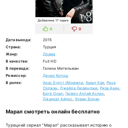
Добавлена 17 серия
0
0
Дата выхода:
2015
Страна:
Турция
Жанр:
Драма
В качестве:
Full HD
В переводе:
Галина Мительман
Режиссер:
Дениз Колош
В ролях:
Арас Булут Ийнемли
,
Хазал Кая
,
Реха
Озджан
,
Джейда Дювенджи
,
Риза Акин
,
Биге Онал
,
Гюмеч Алпай Аслан
,
Джанкат Айдос
,
Элван Боран
Марал смотреть онлайн бесплатно
Турецкий сериал "Марал" рассказывает историю о