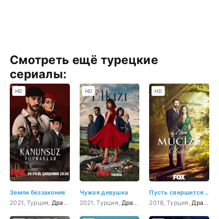
Смотреть ещё турецкие
сериалы:
HD
HD
HD
Земли беззакония
Чужая девушка
Пусть свершится чудо
2021, Турция,
Драма
2021, Турция,
Драма
2018, Турция,
Драма
,
М