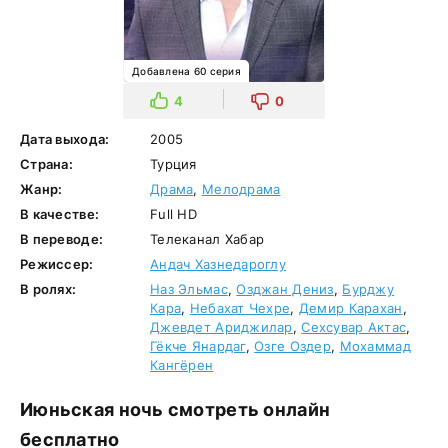
Добавлена 60 серия
4
0
Дата выхода:
2005
Страна:
Турция
Жанр:
Драма
,
Мелодрама
В качестве:
Full HD
В переводе:
Телеканал Хабар
Режиссер:
Андач Хазнедароглу
В ролях:
Наз Эльмас
,
Озджан Дениз
,
Бурджу
Кара
,
Небахат Чехре
,
Демир Карахан
,
Джевдет Ариджилар
,
Сехсувар Актас
,
Гёкче Янардаг
,
Озге Оздер
,
Мохаммад
Кангёрен
Июньская ночь смотреть онлайн
бесплатно