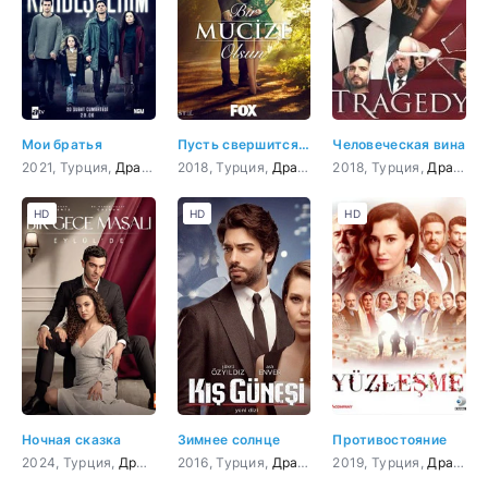
Мои братья
Пусть свершится чудо
Человеческая вина
2021, Турция,
Драма
2018, Турция,
Драма
,
Мелодрама
2018, Турция,
Драма
,
К
HD
HD
HD
Ночная сказка
Зимнее солнце
Противостояние
2024, Турция,
Драма
,
Мелодрама
2016, Турция,
Драма
,
Мелодрама
2019, Турция,
,
Триллер
Драма
,
К