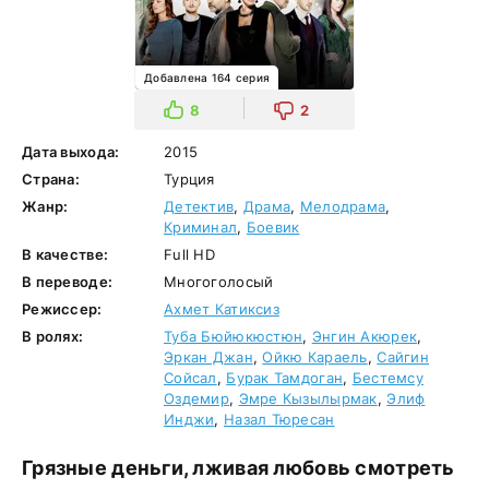
Добавлена 164 серия
8
2
Дата выхода:
2015
Страна:
Турция
Жанр:
Детектив
,
Драма
,
Мелодрама
,
Криминал
,
Боевик
В качестве:
Full HD
В переводе:
Многоголосый
Режиссер:
Ахмет Катиксиз
В ролях:
Туба Бюйюкюстюн
,
Энгин Акюрек
,
Эркан Джан
,
Ойкю Караель
,
Сайгин
Сойсал
,
Бурак Тамдоган
,
Бестемсу
Оздемир
,
Эмре Кызылырмак
,
Элиф
Инджи
,
Назал Тюресан
Грязные деньги, лживая любовь смотреть