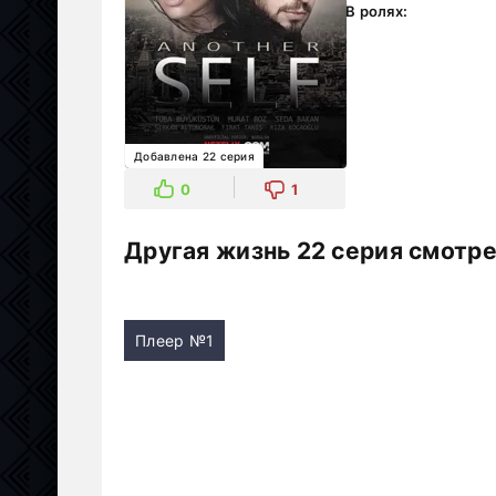
В ролях:
Добавлена 22 серия
0
1
Другая жизнь 22 серия смотре
Плеер №1