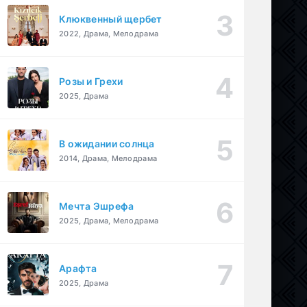
Клюквенный щербет
2022, Драма, Мелодрама
Розы и Грехи
2025, Драма
В ожидании солнца
2014, Драма, Мелодрама
Мечта Эшрефа
2025, Драма, Мелодрама
Арафта
2025, Драма