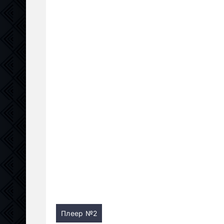
Плеер №2