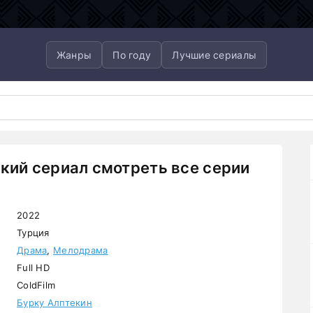
Жанры
По году
Лучшие сериалы
кий сериал смотреть все серии
2022
Турция
Драма
,
Мелодрама
Full HD
ColdFilm
Бурку Алптекин