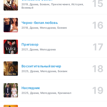
2019, Драма, Боевик, Приключения, История,
Военный
Черно-белая любовь
2018, Драма, Мелодрама, Боевик
Приговор
2021, Драма, Мелодрама
Восхитительный вечер
2025, Драма, Мелодрама, Боевик
Наследник
2025, Драма, Мелодрама, Криминал