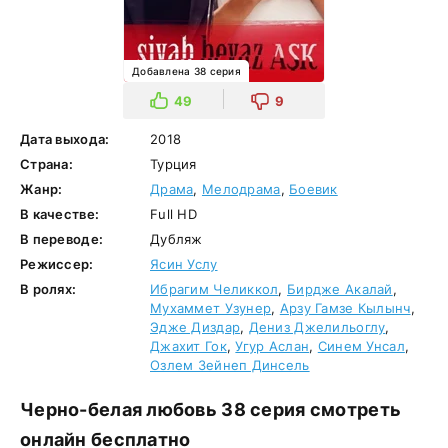
Добавлена 38 серия
49
9
Дата выхода:
2018
Страна:
Турция
Жанр:
Драма
,
Мелодрама
,
Боевик
В качестве:
Full HD
В переводе:
Дубляж
Режиссер:
Ясин Услу
В ролях:
Ибрагим Челиккол
,
Бирдже Акалай
,
Мухаммет Узунер
,
Арзу Гамзе Кылынч
,
Эдже Диздар
,
Дениз Джелильоглу
,
Джахит Гок
,
Угур Аслан
,
Синем Унсал
,
Озлем Зейнеп Динсель
Черно-белая любовь 38 серия смотреть
онлайн бесплатно