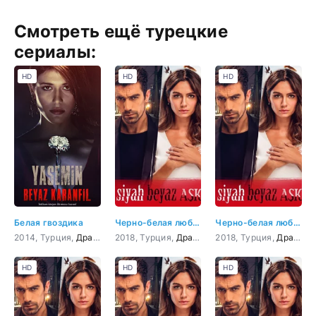
Смотреть ещё турецкие
сериалы:
HD
HD
HD
Белая гвоздика
Черно-белая любовь
Черно-белая любовь 1 серия
2014, Турция,
Драма
,
Криминал
2018, Турция,
,
Боевик
Драма
,
Детектив
,
Мелодрама
2018, Турция,
,
Боевик
Драма
,
М
HD
HD
HD