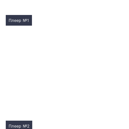
Плеер №1
Плеер №2