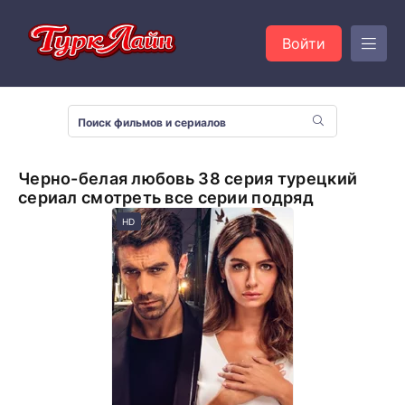
Войти
Черно-белая любовь 38 серия турецкий
сериал смотреть все серии подряд
HD