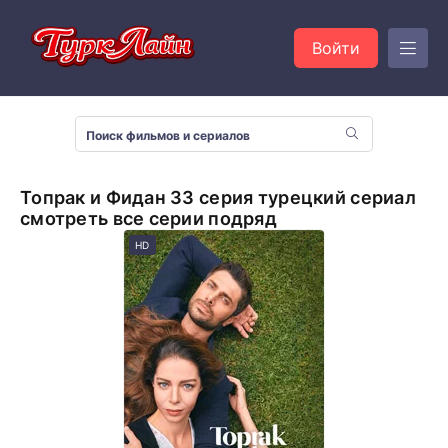
Войти
Топрак и Фидан 33 серия турецкий сериал
смотреть все серии подряд
HD