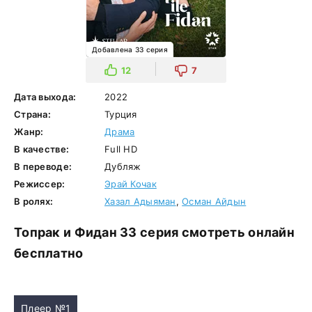
Добавлена 33 серия
12
7
Дата выхода:
2022
Страна:
Турция
Жанр:
Драма
В качестве:
Full HD
В переводе:
Дубляж
Режиссер:
Эрай Кочак
В ролях:
Хазал Адыяман
,
Осман Айдын
Топрак и Фидан 33 серия смотреть онлайн
бесплатно
Плеер №1