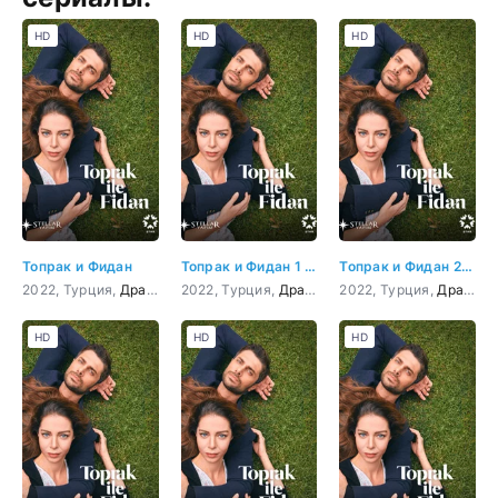
HD
HD
HD
Топрак и Фидан
Топрак и Фидан 1 серия
Топрак и Фидан 2 серия
2022, Турция,
Драма
2022, Турция,
Драма
2022, Турция,
Драма
HD
HD
HD