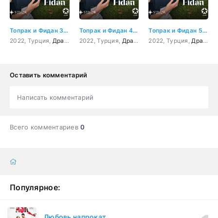
Топрак и Фидан 3 серия
Топрак и Фидан 4 серия
Топрак и Фидан 5 серия
2022, Турция,
Драма
2022, Турция,
Драма
2022, Турция,
Драма
Оставить комментарий
Написать комментарий
Всего комментариев
0
Популярное:
Любовь напрокат