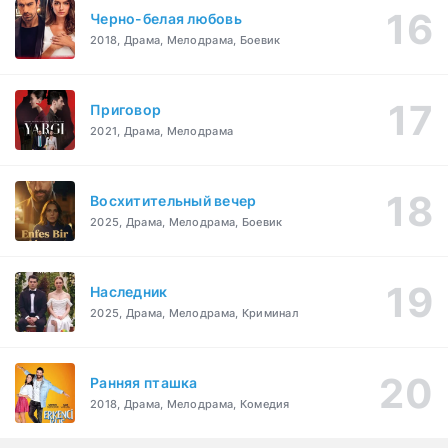
Черно-белая любовь
2018, Драма, Мелодрама, Боевик
Приговор
2021, Драма, Мелодрама
Восхитительный вечер
2025, Драма, Мелодрама, Боевик
Наследник
2025, Драма, Мелодрама, Криминал
Ранняя пташка
2018, Драма, Мелодрама, Комедия