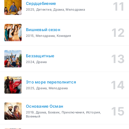
Сердцебиение
2025, Детектив, Драма, Мелодрама
Вишневый сезон
2015, Мелодрама, Комедия
Беззащитные
2024, Драма
Это море переполнится
2025, Драма, Мелодрама
Основание Осман
2019, Драма, Боевик, Приключения, История,
Военный