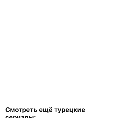
Смотреть ещё турецкие
сериалы: