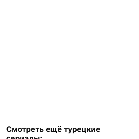
Смотреть ещё турецкие
сериалы: