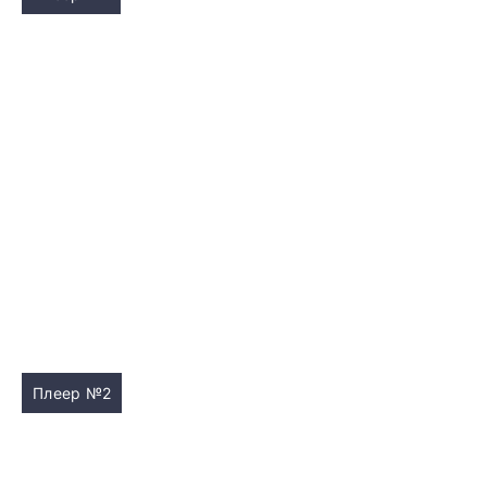
Плеер №2