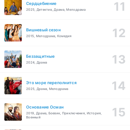
Сердцебиение
2025, Детектив, Драма, Мелодрама
Вишневый сезон
2015, Мелодрама, Комедия
Беззащитные
2024, Драма
Это море переполнится
2025, Драма, Мелодрама
Основание Осман
2019, Драма, Боевик, Приключения, История,
Военный