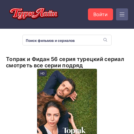
Войти
Топрак и Фидан 56 серия турецкий сериал
смотреть все серии подряд
HD