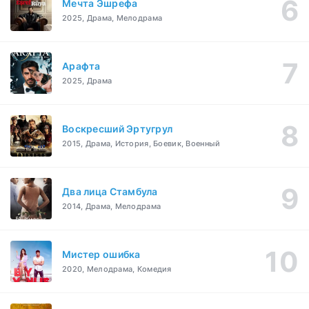
Мечта Эшрефа
2025, Драма, Мелодрама
Арафта
2025, Драма
Воскресший Эртугрул
2015, Драма, История, Боевик, Военный
Два лица Стамбула
2014, Драма, Мелодрама
Мистер ошибка
2020, Мелодрама, Комедия