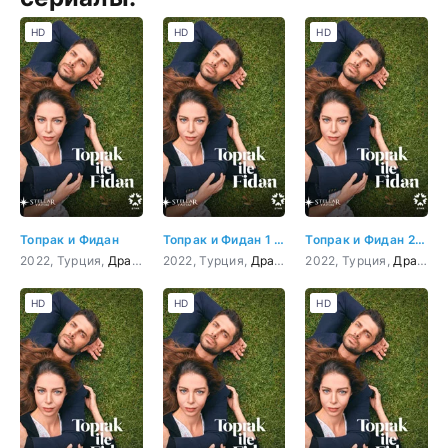
HD
HD
HD
Топрак и Фидан
Топрак и Фидан 1 серия
Топрак и Фидан 2 серия
2022, Турция,
Драма
2022, Турция,
Драма
2022, Турция,
Драма
HD
HD
HD