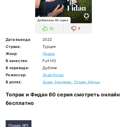
Добавлена 60 серия
12
7
Дата выхода:
2022
Страна:
Турция
Жанр:
Драма
В качестве:
Full HD
В переводе:
Дубляж
Режиссер:
Эрай Кочак
В ролях:
Хазал Адыяман
,
Осман Айдын
Топрак и Фидан 60 серия смотреть онлайн
бесплатно
Плеер №1