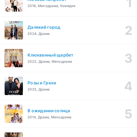
2016, Мелодрама, Комедия
Далекий город
2024, Драма
Клюквенный щербет
2022, Драма, Мелодрама
Розы и Грехи
2025, Драма
В ожидании солнца
2014, Драма, Мелодрама