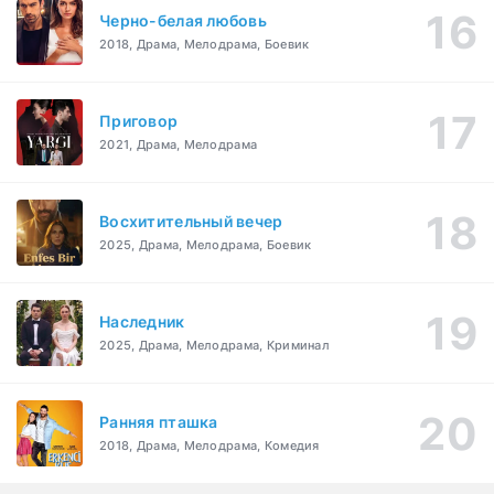
Черно-белая любовь
2018, Драма, Мелодрама, Боевик
Приговор
2021, Драма, Мелодрама
Восхитительный вечер
2025, Драма, Мелодрама, Боевик
Наследник
2025, Драма, Мелодрама, Криминал
Ранняя пташка
2018, Драма, Мелодрама, Комедия