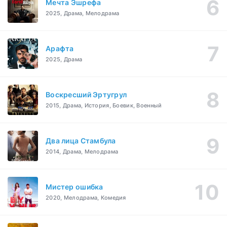
Мечта Эшрефа
2025, Драма, Мелодрама
Арафта
2025, Драма
Воскресший Эртугрул
2015, Драма, История, Боевик, Военный
Два лица Стамбула
2014, Драма, Мелодрама
Мистер ошибка
2020, Мелодрама, Комедия