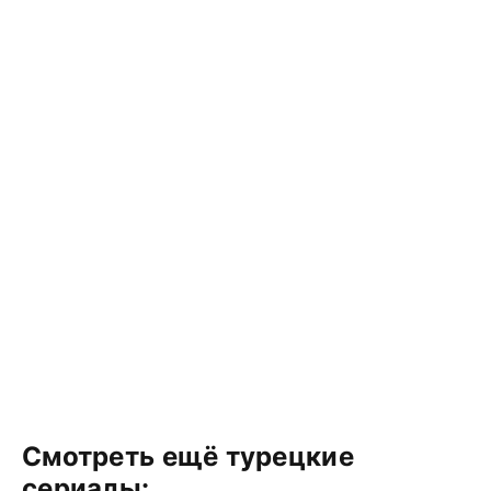
Смотреть ещё турецкие
сериалы: