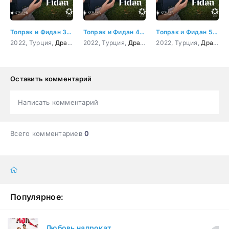
Топрак и Фидан 3 серия
Топрак и Фидан 4 серия
Топрак и Фидан 5 серия
2022, Турция,
Драма
2022, Турция,
Драма
2022, Турция,
Драма
Оставить комментарий
Написать комментарий
Всего комментариев
0
Популярное:
Любовь напрокат