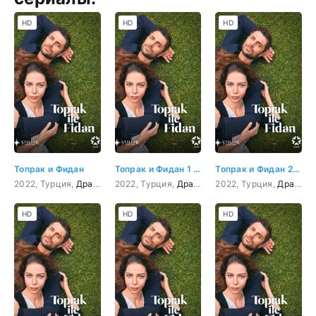
HD
HD
HD
Топрак и Фидан
Топрак и Фидан 1 серия
Топрак и Фидан 2 серия
2022, Турция,
Драма
2022, Турция,
Драма
2022, Турция,
Драма
HD
HD
HD