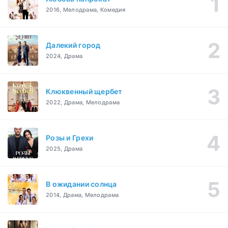
2016, Мелодрама, Комедия
Далекий город
2024, Драма
Клюквенный щербет
2022, Драма, Мелодрама
Розы и Грехи
2025, Драма
В ожидании солнца
2014, Драма, Мелодрама