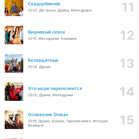
Сердцебиение
2025, Детектив, Драма, Мелодрама
Вишневый сезон
2015, Мелодрама, Комедия
Беззащитные
2024, Драма
Это море переполнится
2025, Драма, Мелодрама
Основание Осман
2019, Драма, Боевик, Приключения, История,
Военный