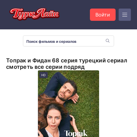
Войти
Топрак и Фидан 68 серия турецкий сериал
смотреть все серии подряд
HD