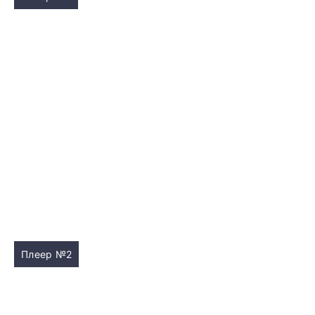
Плеер №2