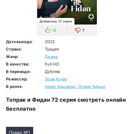
Добавлена 72 серия
12
7
Дата выхода:
2022
Страна:
Турция
Жанр:
Драма
В качестве:
Full HD
В переводе:
Дубляж
Режиссер:
Эрай Кочак
В ролях:
Хазал Адыяман
,
Осман Айдын
Топрак и Фидан 72 серия смотреть онлайн
бесплатно
Плеер №1