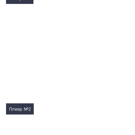
Плеер №2