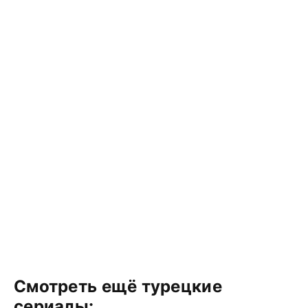
Смотреть ещё турецкие
сериалы: