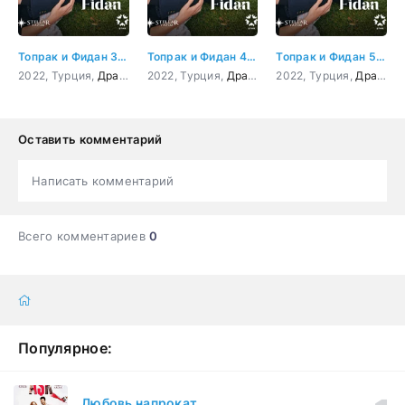
Топрак и Фидан 3 серия
Топрак и Фидан 4 серия
Топрак и Фидан 5 серия
2022, Турция,
Драма
2022, Турция,
Драма
2022, Турция,
Драма
Оставить комментарий
Написать комментарий
Всего комментариев
0
Популярное:
Любовь напрокат