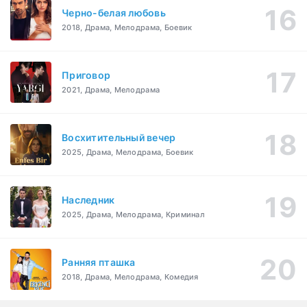
Черно-белая любовь
2018, Драма, Мелодрама, Боевик
Приговор
2021, Драма, Мелодрама
Восхитительный вечер
2025, Драма, Мелодрама, Боевик
Наследник
2025, Драма, Мелодрама, Криминал
Ранняя пташка
2018, Драма, Мелодрама, Комедия