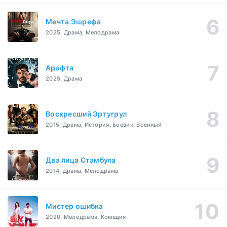
Мечта Эшрефа
2025, Драма, Мелодрама
Арафта
2025, Драма
Воскресший Эртугрул
2015, Драма, История, Боевик, Военный
Два лица Стамбула
2014, Драма, Мелодрама
Мистер ошибка
2020, Мелодрама, Комедия