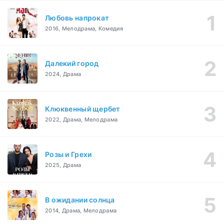
Любовь напрокат
2016, Мелодрама, Комедия
Далекий город
2024, Драма
Клюквенный щербет
2022, Драма, Мелодрама
Розы и Грехи
2025, Драма
В ожидании солнца
2014, Драма, Мелодрама