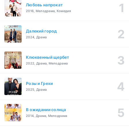
Любовь напрокат
2016, Мелодрама, Комедия
Далекий город
2024, Драма
Клюквенный щербет
2022, Драма, Мелодрама
Розы и Грехи
2025, Драма
В ожидании солнца
2014, Драма, Мелодрама