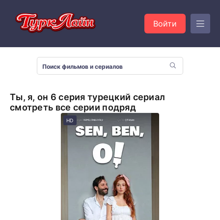
Войти
Ты, я, он 6 серия турецкий сериал
смотреть все серии подряд
HD