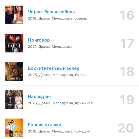
Черно-белая любовь
2018, Драма, Мелодрама, Боевик
Приговор
2021, Драма, Мелодрама
Восхитительный вечер
2025, Драма, Мелодрама, Боевик
Наследник
2025, Драма, Мелодрама, Криминал
Ранняя пташка
2018, Драма, Мелодрама, Комедия