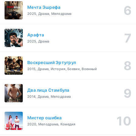
Мечта Эшрефа
2025, Драма, Мелодрама
Арафта
2025, Драма
Воскресший Эртугрул
2015, Драма, История, Боевик, Военный
Два лица Стамбула
2014, Драма, Мелодрама
Мистер ошибка
2020, Мелодрама, Комедия