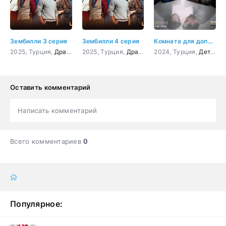
Зембилли 3 серия
Зембилли 4 серия
Комната для допросов 1 серия
2025, Турция,
Драма
,
Мелодрама
2025, Турция,
,
Комедия
Драма
,
Мелодрама
2024, Турция,
,
Комедия
Детектив
Оставить комментарий
Написать комментарий
Всего комментариев
0
Популярное: