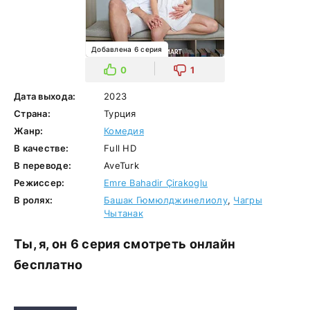
Добавлена 6 серия
0
1
Дата выхода:
2023
Страна:
Турция
Жанр:
Комедия
В качестве:
Full HD
В переводе:
AveTurk
Режиссер:
Emre Bahadir Çirakoglu
В ролях:
Башак Гюмюлджинелиолу
,
Чагры
Чытанак
Ты, я, он 6 серия смотреть онлайн
бесплатно