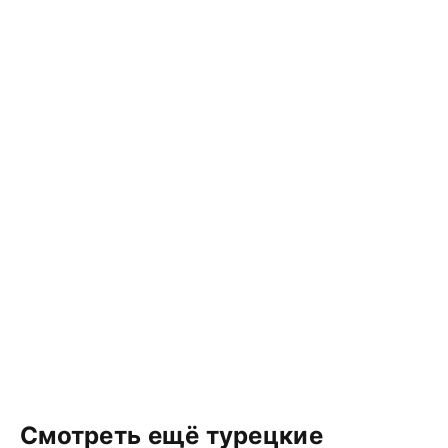
Смотреть ещё турецкие