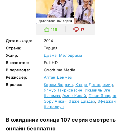
Добавлена 107 серия
115
17
Дата выхода:
2014
Страна:
Турция
Жанр:
Драма
,
Мелодрама
В качестве:
Full HD
В переводе:
Goodtime Media
Режиссер:
Алтан Дёнмез
В ролях:
Керем Бюрсин
,
Ханде Догандемир
,
Ягмур Танрисевсин
,
Исмаиль Эге
Шашмаз
,
Эмре Кинай
,
Гёкче Янардаг
,
Эбру Айкач
,
Эдже Диздар
,
Эфеджан
Шенолсун
В ожидании солнца 107 серия смотреть
онлайн бесплатно