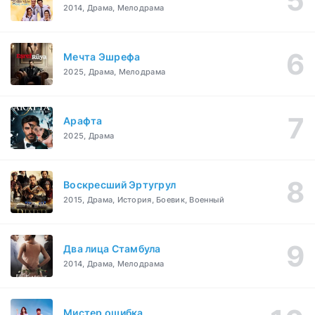
2014, Драма, Мелодрама
Мечта Эшрефа
2025, Драма, Мелодрама
Арафта
2025, Драма
Воскресший Эртугрул
2015, Драма, История, Боевик, Военный
Два лица Стамбула
2014, Драма, Мелодрама
Мистер ошибка