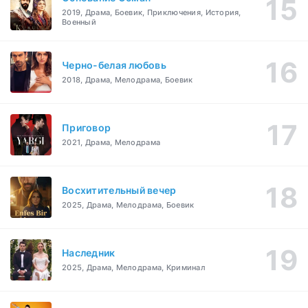
2019, Драма, Боевик, Приключения, История,
Военный
Черно-белая любовь
2018, Драма, Мелодрама, Боевик
Приговор
2021, Драма, Мелодрама
Восхитительный вечер
2025, Драма, Мелодрама, Боевик
Наследник
2025, Драма, Мелодрама, Криминал