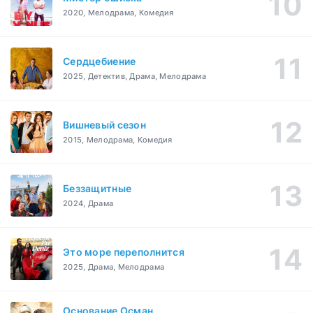
2020, Мелодрама, Комедия
Сердцебиение
2025, Детектив, Драма, Мелодрама
Вишневый сезон
2015, Мелодрама, Комедия
Беззащитные
2024, Драма
Это море переполнится
2025, Драма, Мелодрама
Основание Осман