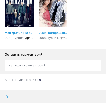
Мои братья 110 серия
Сыла. Возвращение домой 110 серия
2021, Турция,
Драма
2008, Турция,
Детектив
,
Драма
,
Мелодрама
Оставить комментарий
Написать комментарий
Всего комментариев
0