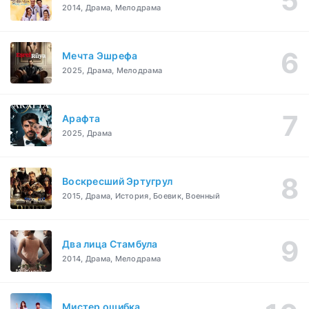
2014, Драма, Мелодрама
Мечта Эшрефа
2025, Драма, Мелодрама
Арафта
2025, Драма
Воскресший Эртугрул
2015, Драма, История, Боевик, Военный
Два лица Стамбула
2014, Драма, Мелодрама
Мистер ошибка