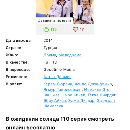
Добавлена 110 серия
115
17
Дата выхода:
2014
Страна:
Турция
Жанр:
Драма
,
Мелодрама
В качестве:
Full HD
В переводе:
Goodtime Media
Режиссер:
Алтан Дёнмез
В ролях:
Керем Бюрсин
,
Ханде Догандемир
,
Ягмур Танрисевсин
,
Исмаиль Эге
Шашмаз
,
Эмре Кинай
,
Гёкче Янардаг
,
Эбру Айкач
,
Эдже Диздар
,
Эфеджан
Шенолсун
В ожидании солнца 110 серия смотреть
онлайн бесплатно