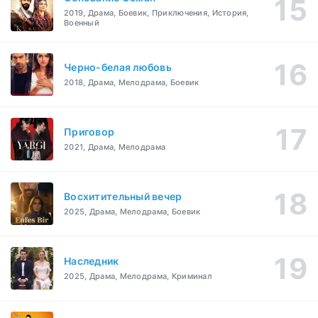
2019, Драма, Боевик, Приключения, История,
Военный
Черно-белая любовь
2018, Драма, Мелодрама, Боевик
Приговор
2021, Драма, Мелодрама
Восхитительный вечер
2025, Драма, Мелодрама, Боевик
Наследник
2025, Драма, Мелодрама, Криминал