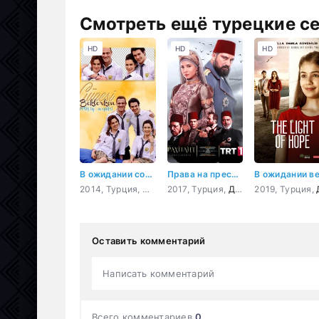
Смотреть ещё турецкие с
HD
HD
HD
В ожидании солнца
Права на престол Абдулхамид 122 серия
2014, Турция,
Драма
2017, Турция,
,
Мелодрама
Драма
2019, Турция,
,
История
Др
Оставить комментарий
Написать комментарий
Всего комментариев
0