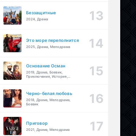
Беззащитные
2024, Драма
Это море переполнится
2025, Драма, Мелодрама
Основание Осман
2019, Драма, Боевик,
Приключения, История,
Военный
Черно-белая любовь
2018, Драма, Мелодрама,
Боевик
Приговор
2021, Драма, Мелодрама