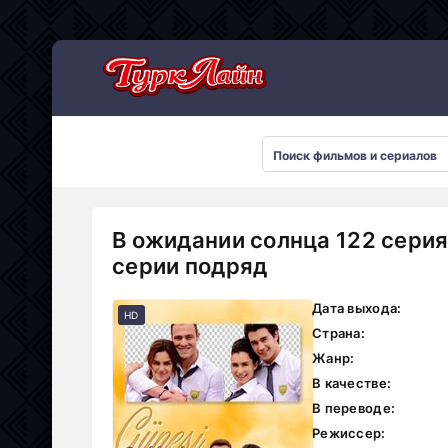
В ожидании солнца 122 серия
серии подряд
Дата выхода:
HD
Страна:
Жанр:
В качестве:
В переводе:
Режиссер: