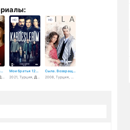
ериалы:
HD
HD
В ожидании весны
Мои братья 122 серия
Сыла. Возвращение домой 122 серия
ама
2021, Турция,
Драма
2008, Турция,
Детектив
,
Драма
,
Мелодрама