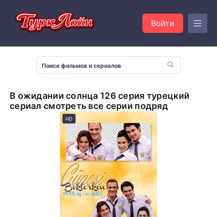
Войти
В ожидании солнца 126 серия турецкий
сериал смотреть все серии подряд
HD