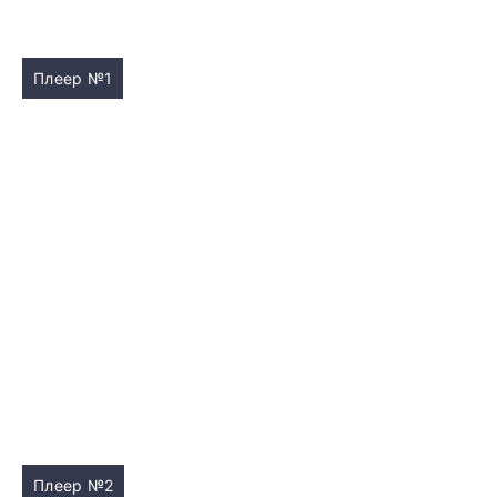
Плеер №1
Плеер №2