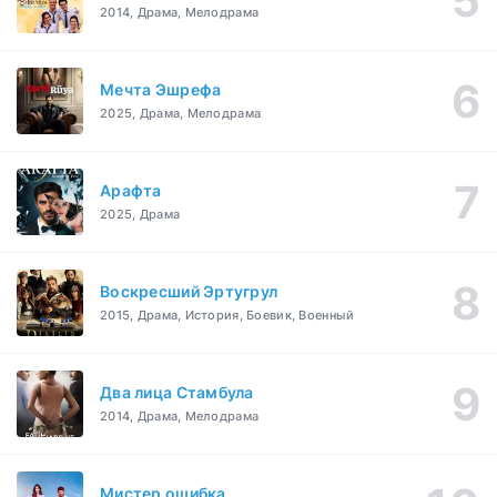
2014, Драма, Мелодрама
Мечта Эшрефа
2025, Драма, Мелодрама
Арафта
2025, Драма
Воскресший Эртугрул
2015, Драма, История, Боевик, Военный
Два лица Стамбула
2014, Драма, Мелодрама
Мистер ошибка