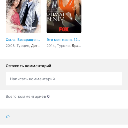
Сыла. Возвращение домой 126 серия
Это моя жизнь 126 серия
2008, Турция,
Детектив
2014, Турция,
,
Драма
,
Мелодрама
Драма
Оставить комментарий
Написать комментарий
Всего комментариев
0