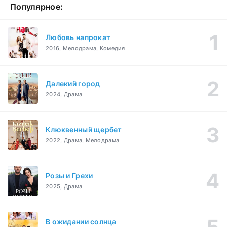
Популярное:
Любовь напрокат
2016, Мелодрама, Комедия
Далекий город
2024, Драма
Клюквенный щербет
2022, Драма, Мелодрама
Розы и Грехи
2025, Драма
В ожидании солнца