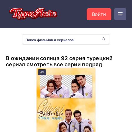
Войти
В ожидании солнца 92 серия турецкий
сериал смотреть все серии подряд
HD