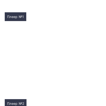
Плеер №1
Плеер №2