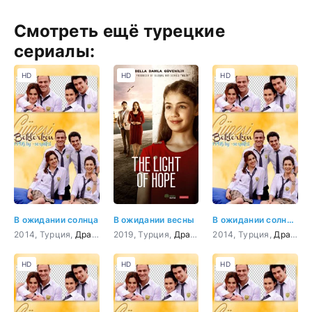
Смотреть ещё турецкие
сериалы:
HD
HD
HD
В ожидании солнца
В ожидании весны
В ожидании солнца 1 серия
2014, Турция,
Драма
,
Мелодрама
2019, Турция,
Драма
2014, Турция,
Драма
,
HD
HD
HD