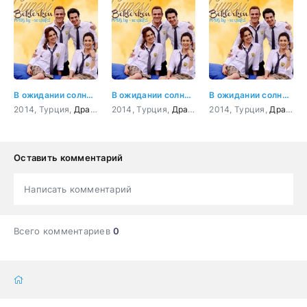
В ожидании солнца 2 серия
В ожидании солнца 3 серия
В ожидании солнца 4 серия
2014, Турция,
Драма
,
Мелодрама
2014, Турция,
Драма
,
Мелодрама
2014, Турция,
Драма
,
Оставить комментарий
Написать комментарий
Всего комментариев
0