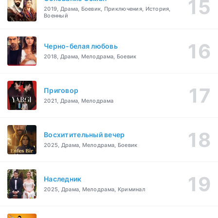
2019, Драма, Боевик, Приключения, История,
Военный
Черно-белая любовь
2018, Драма, Мелодрама, Боевик
Приговор
2021, Драма, Мелодрама
Восхитительный вечер
2025, Драма, Мелодрама, Боевик
Наследник
2025, Драма, Мелодрама, Криминал