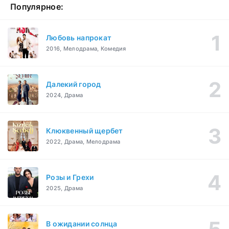
Популярное:
Любовь напрокат
2016, Мелодрама, Комедия
Далекий город
2024, Драма
Клюквенный щербет
2022, Драма, Мелодрама
Розы и Грехи
2025, Драма
В ожидании солнца