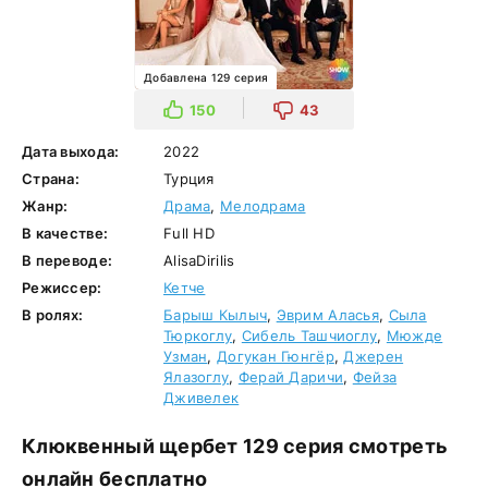
Добавлена 129 серия
150
43
Дата выхода:
2022
Страна:
Турция
Жанр:
Драма
,
Мелодрама
В качестве:
Full HD
В переводе:
AlisaDirilis
Режиссер:
Кетче
В ролях:
Барыш Кылыч
,
Эврим Аласья
,
Сыла
Тюркоглу
,
Сибель Ташчиоглу
,
Мюжде
Узман
,
Догукан Гюнгёр
,
Джерен
Ялазоглу
,
Ферай Даричи
,
Фейза
Дживелек
Клюквенный щербет 129 серия смотреть
онлайн бесплатно