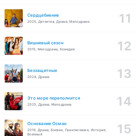
Сердцебиение
2025, Детектив, Драма, Мелодрама
Вишневый сезон
2015, Мелодрама, Комедия
Беззащитные
2024, Драма
Это море переполнится
2025, Драма, Мелодрама
Основание Осман
2019, Драма, Боевик, Приключения, История,
Военный