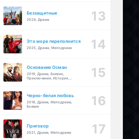
Беззащитные
2024, Драма
Это море переполнится
2025, Драма, Мелодрама
Основание Осман
2019, Драма, Боевик,
Приключения, История,
Военный
Черно-белая любовь
2018, Драма, Мелодрама,
Боевик
Приговор
2021, Драма, Мелодрама