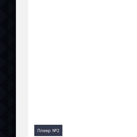
Плеер №2