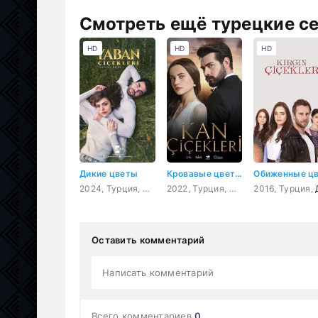
Смотреть ещё турецкие с
HD
HD
HD
Дикие цветы
Кровавые цветы
2024, Турция,
Драма
,
Мелодрама
2022, Турция,
Драма
2016, Турция,
,
Мелодрама
Др
Оставить комментарий
Написать комментарий
Всего комментариев
0