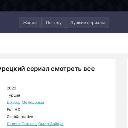
Жанры
По году
Лучшие сериалы
урецкий сериал смотреть все
2022
Турция
Драма
,
Мелодрама
Full HD
Greb&creative
Левент Тюркан
,
Омер Байкул