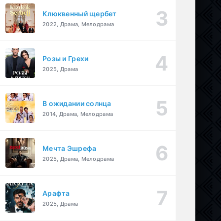
Клюквенный щербет
2022, Драма, Мелодрама
Розы и Грехи
2025, Драма
В ожидании солнца
2014, Драма, Мелодрама
Мечта Эшрефа
2025, Драма, Мелодрама
Арафта
2025, Драма