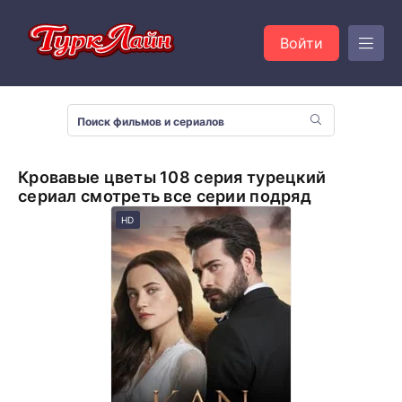
Войти
Кровавые цветы 108 серия турецкий
сериал смотреть все серии подряд
HD