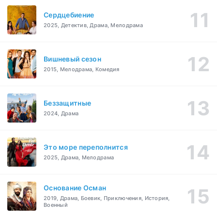
Сердцебиение
2025, Детектив, Драма, Мелодрама
Вишневый сезон
2015, Мелодрама, Комедия
Беззащитные
2024, Драма
Это море переполнится
2025, Драма, Мелодрама
Основание Осман
2019, Драма, Боевик, Приключения, История,
Военный