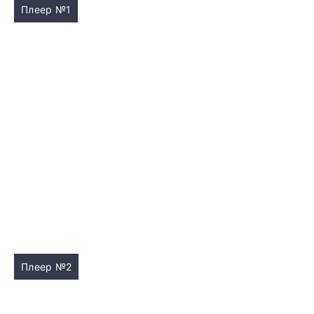
Плеер №1
Плеер №2