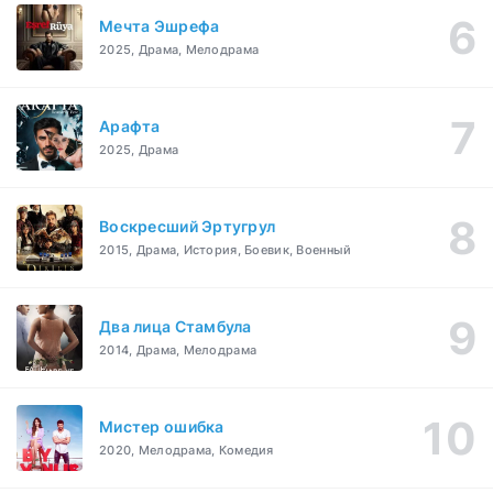
Мечта Эшрефа
2025, Драма, Мелодрама
Арафта
2025, Драма
Воскресший Эртугрул
2015, Драма, История, Боевик, Военный
Два лица Стамбула
2014, Драма, Мелодрама
Мистер ошибка
2020, Мелодрама, Комедия