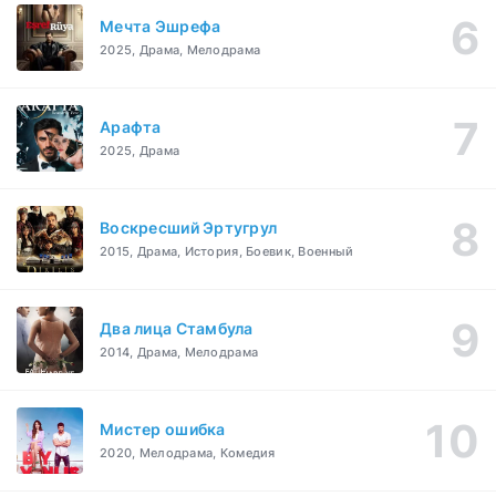
Мечта Эшрефа
2025, Драма, Мелодрама
Арафта
2025, Драма
Воскресший Эртугрул
2015, Драма, История, Боевик, Военный
Два лица Стамбула
2014, Драма, Мелодрама
Мистер ошибка
2020, Мелодрама, Комедия