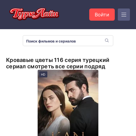
Войти
Кровавые цветы 116 серия турецкий
сериал смотреть все серии подряд
HD