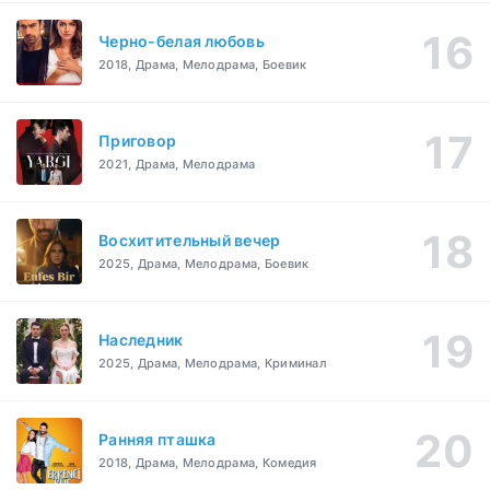
Черно-белая любовь
2018, Драма, Мелодрама, Боевик
Приговор
2021, Драма, Мелодрама
Восхитительный вечер
2025, Драма, Мелодрама, Боевик
Наследник
2025, Драма, Мелодрама, Криминал
Ранняя пташка
2018, Драма, Мелодрама, Комедия