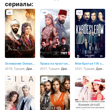
сериалы:
HD
HD
HD
Основание Осман 116 серия
Права на престол Абдулхамид 116 серия
Мои братья 116 серия
2019, Турция,
Драма
,
Боевик
2017, Турция,
,
Приключения
Драма
,
,
История
История
2021, Турция,
,
Военный
Драма
HD
HD
HD