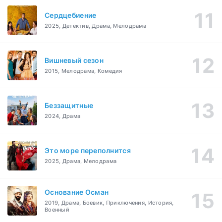
Сердцебиение
2025, Детектив, Драма, Мелодрама
Вишневый сезон
2015, Мелодрама, Комедия
Беззащитные
2024, Драма
Это море переполнится
2025, Драма, Мелодрама
Основание Осман
2019, Драма, Боевик, Приключения, История,
Военный