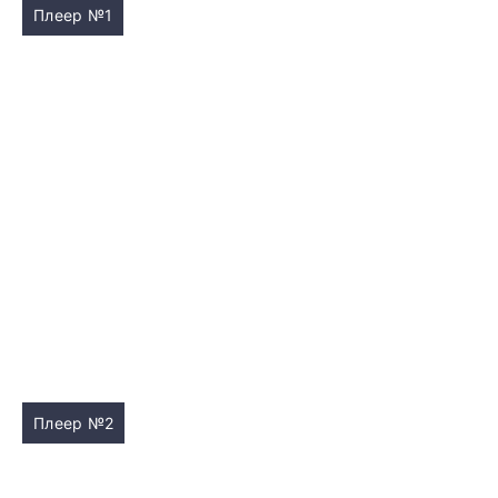
Плеер №1
Плеер №2