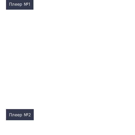
Плеер №1
Плеер №2