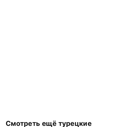
Смотреть ещё турецкие