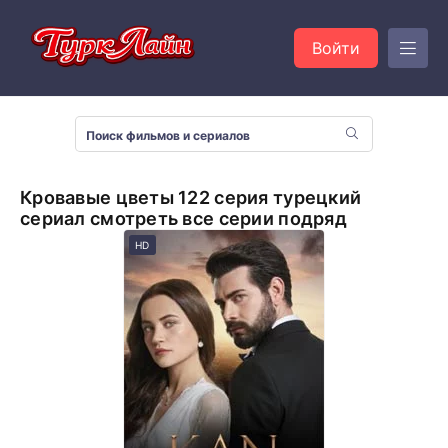
Войти
Кровавые цветы 122 серия турецкий
сериал смотреть все серии подряд
HD