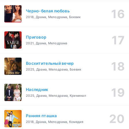
Черно-белая любовь
2018, Драма, Мелодрама, Боевик
Приговор
2021, Драма, Мелодрама
Восхитительный вечер
2025, Драма, Мелодрама, Боевик
Наследник
2025, Драма, Мелодрама, Криминал
Ранняя пташка
2018, Драма, Мелодрама, Комедия