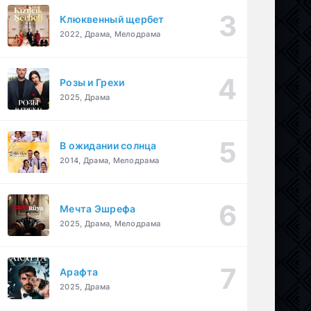
Клюквенный щербет
2022, Драма, Мелодрама
Розы и Грехи
2025, Драма
В ожидании солнца
2014, Драма, Мелодрама
Мечта Эшрефа
2025, Драма, Мелодрама
Арафта
2025, Драма