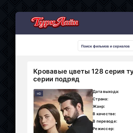
Кровавые цветы 128 серия т
серии подряд
Дата выхода:
HD
Страна:
Жанр:
В качестве:
В переводе:
Режиссер: