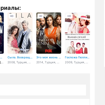
ериалы:
HD
HD
HD
Мои братья 128 серия
Сыла. Возвращение домой 128 серия
Это моя жизнь 128 серия
Госпожа Гюлли 128 серия
ама
Военный
2008, Турция,
Детектив
,
Драма
,
Мелодрама
2014, Турция,
Драма
2009, Турция,
Драма
,
Мело