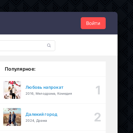
Войти
Популярное:
Любовь напрокат
2016, Мелодрама, Комедия
Далекий город
2024, Драма