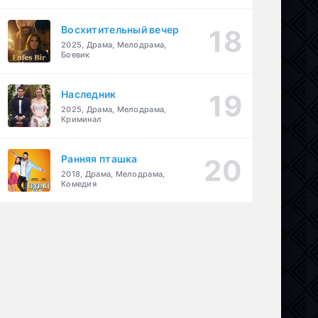
Восхитительный вечер
2025, Драма, Мелодрама,
Боевик
Наследник
2025, Драма, Мелодрама,
Криминал
Ранняя пташка
2018, Драма, Мелодрама,
Комедия
драма