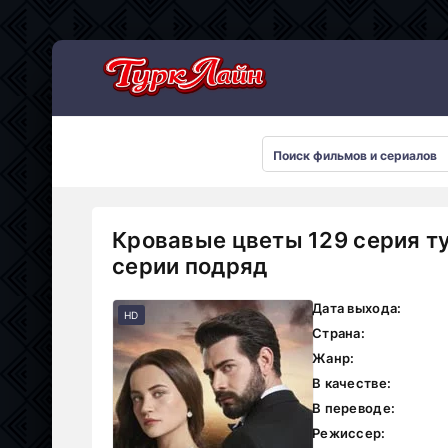
Кровавые цветы 129 серия т
серии подряд
Дата выхода:
HD
Страна:
Жанр:
В качестве:
В переводе:
Режиссер: