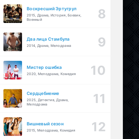
Воскресший Эртугрул
2015, Драма, История, Боевик,
Военный
Два лица Стамбула
2014, Драма, Мелодрама
Мистер ошибка
2020, Мелодрама, Комедия
Сердцебиение
2025, Детектив, Драма,
Мелодрама
Вишневый сезон
2015, Мелодрама, Комедия