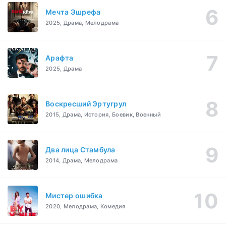
Мечта Эшрефа
2025, Драма, Мелодрама
Арафта
2025, Драма
Воскресший Эртугрул
2015, Драма, История, Боевик, Военный
Два лица Стамбула
2014, Драма, Мелодрама
Мистер ошибка
2020, Мелодрама, Комедия