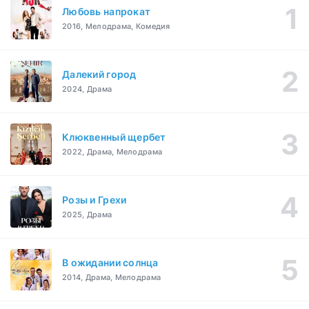
Любовь напрокат
2016, Мелодрама, Комедия
Далекий город
2024, Драма
Клюквенный щербет
2022, Драма, Мелодрама
Розы и Грехи
2025, Драма
В ожидании солнца
2014, Драма, Мелодрама