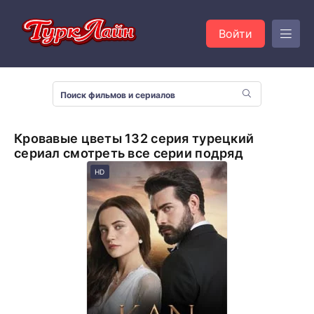
Войти
Кровавые цветы 132 серия турецкий
сериал смотреть все серии подряд
HD