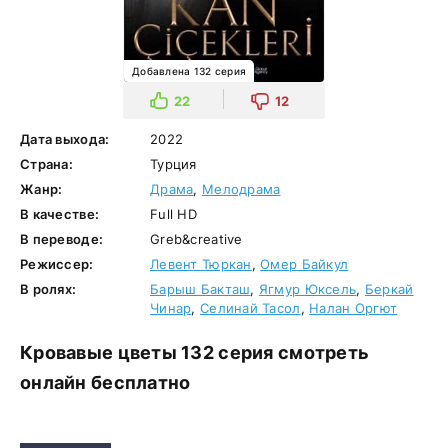
Добавлена 132 серия
22
12
Дата выхода:
2022
Страна:
Турция
Жанр:
Драма
,
Мелодрама
В качестве:
Full HD
В переводе:
Greb&creative
Режиссер:
Левент Тюркан
,
Омер Байкул
В ролях:
Барыш Бакташ
,
Ягмур Юксель
,
Беркай
Чинар
,
Селинай Тасол
,
Налан Оргют
Кровавые цветы 132 серия смотреть
онлайн бесплатно