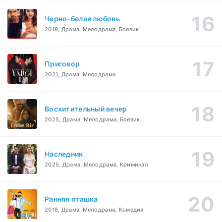
Черно-белая любовь
2018, Драма, Мелодрама, Боевик
Приговор
2021, Драма, Мелодрама
Восхитительный вечер
2025, Драма, Мелодрама, Боевик
Наследник
2025, Драма, Мелодрама, Криминал
Ранняя пташка
2018, Драма, Мелодрама, Комедия