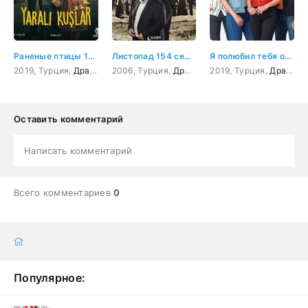
Раненые птицы 154 серия
Листопад 154 серия
Я полюбил тебя однажды 154 серия
2019, Турция,
Драма
2006, Турция,
Драма
2019, Турция,
Драма
,
М
Оставить комментарий
Написать комментарий
Всего комментариев
0
Популярное: