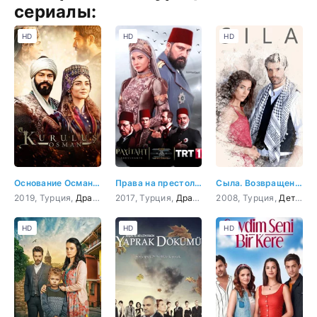
сериалы:
HD
HD
HD
Основание Осман 154 серия
Права на престол Абдулхамид 154 серия
Сыла. Возвращение домой 154 серия
2019, Турция,
Драма
,
Боевик
2017, Турция,
,
Приключения
Драма
,
,
История
История
2008, Турция,
,
Военный
Детектив
HD
HD
HD