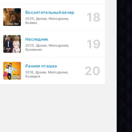
Восхитительный вечер
2025, Драма, Мелодрама,
Боевик
Наследник
2025, Драма, Мелодрама,
Криминал
Ранняя пташка
2018, Драма, Мелодрама,
Комедия
Комедия