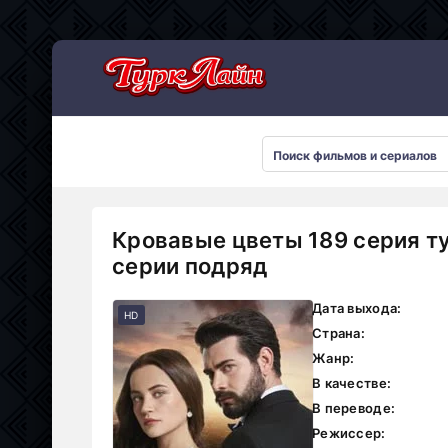
Кровавые цветы 189 серия т
серии подряд
Дата выхода:
HD
Страна:
Жанр:
В качестве:
В переводе:
Режиссер: