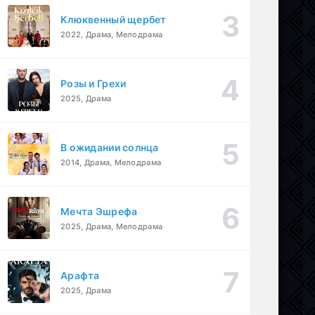
Клюквенный щербет
2022, Драма, Мелодрама
Розы и Грехи
2025, Драма
В ожидании солнца
2014, Драма, Мелодрама
Мечта Эшрефа
2025, Драма, Мелодрама
Арафта
2025, Драма