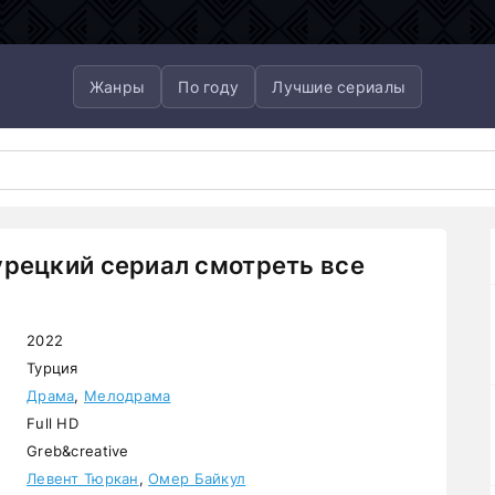
Жанры
По году
Лучшие сериалы
урецкий сериал смотреть все
2022
Турция
Драма
,
Мелодрама
Full HD
Greb&creative
Левент Тюркан
,
Омер Байкул