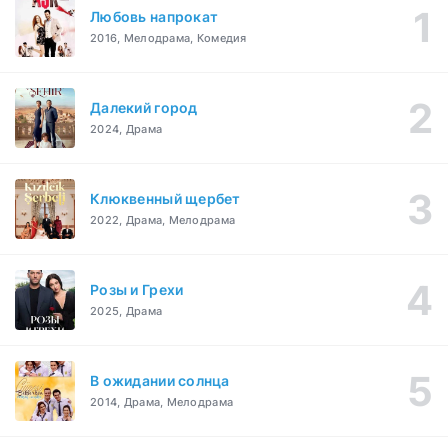
Любовь напрокат
2016, Мелодрама, Комедия
Далекий город
2024, Драма
Клюквенный щербет
2022, Драма, Мелодрама
Розы и Грехи
2025, Драма
В ожидании солнца
2014, Драма, Мелодрама