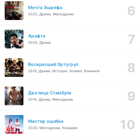
Мечта Эшрефа
2025, Драма, Мелодрама
Арафта
2025, Драма
Воскресший Эртугрул
2015, Драма, История, Боевик, Военный
Два лица Стамбула
2014, Драма, Мелодрама
Мистер ошибка
2020, Мелодрама, Комедия