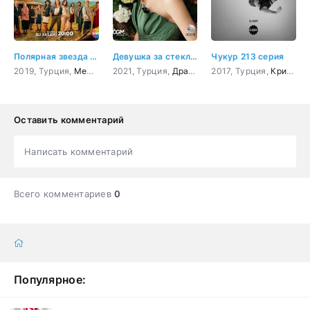
Полярная звезда 213 серия
Девушка за стеклом 213 серия
Чукур 213 серия
2019, Турция,
Мелодрама
2021, Турция,
,
Комедия
Драма
2017, Турция,
Криминал
Оставить комментарий
Написать комментарий
Всего комментариев
0
Популярное: