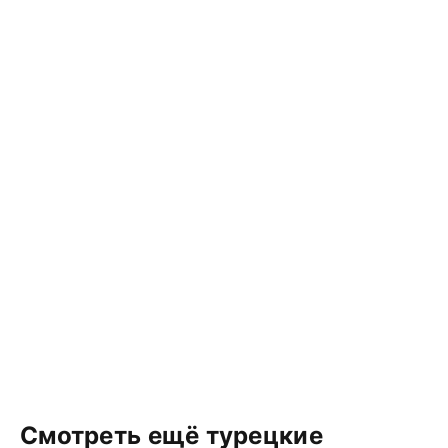
Смотреть ещё турецкие