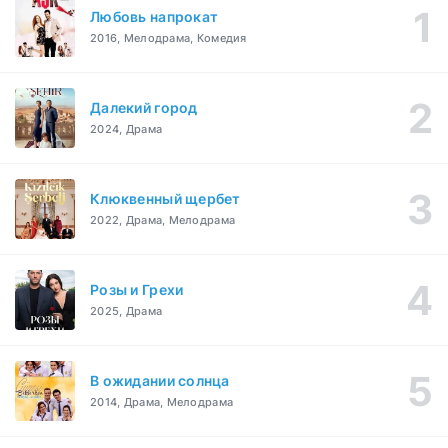
Любовь напрокат
2016, Мелодрама, Комедия
Далекий город
2024, Драма
Клюквенный щербет
2022, Драма, Мелодрама
Розы и Грехи
2025, Драма
В ожидании солнца
2014, Драма, Мелодрама