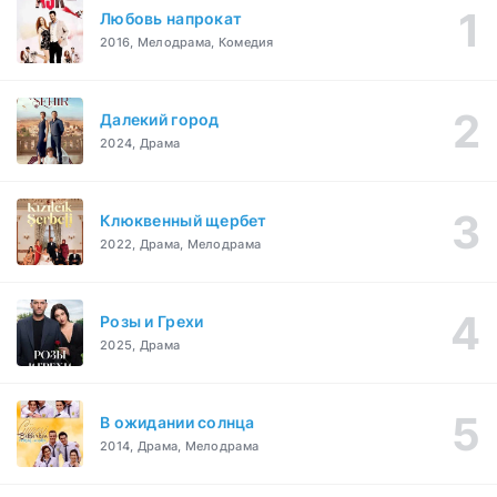
Любовь напрокат
2016, Мелодрама, Комедия
Далекий город
2024, Драма
Клюквенный щербет
2022, Драма, Мелодрама
Розы и Грехи
2025, Драма
В ожидании солнца
2014, Драма, Мелодрама