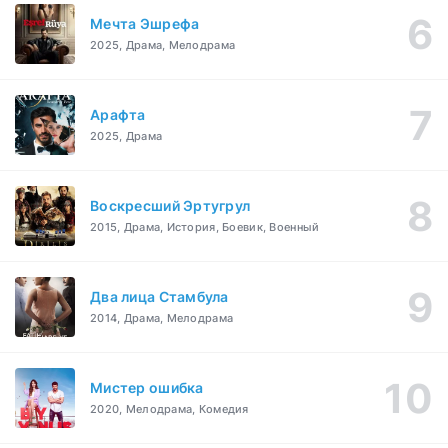
Мечта Эшрефа
2025, Драма, Мелодрама
Арафта
2025, Драма
Воскресший Эртугрул
2015, Драма, История, Боевик, Военный
Два лица Стамбула
2014, Драма, Мелодрама
Мистер ошибка
2020, Мелодрама, Комедия