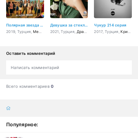
Полярная звезда 214 серия
Девушка за стеклом 214 серия
Чукур 214 серия
2019, Турция,
Мелодрама
2021, Турция,
,
Комедия
Драма
2017, Турция,
Криминал
Оставить комментарий
Написать комментарий
Всего комментариев
0
Популярное: